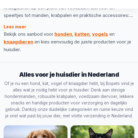
Nederland, vind je alles voor honden, katten, vogels en
knaagdieren op één plek. Van voedzaam diervoer en
speeltjes tot manden, krabpalen en praktische accessoires:
we stellen ons assortiment zorgvuldig samen, zodat je snel
Lees meer
de juiste producten voor je huisdier vindt. Zo bestel je
Bekijk ons aanbod voor
honden
,
katten
,
vogels
en
eenvoudig online, met snelle verzending in Nederland.
knaagdieren
en kies eenvoudig de juiste producten voor je
huisdier.
Alles voor je huisdier in Nederland
Of je nu een hond, kat, vogel of knaagdier hebt, bij Bopets vind je
alles wat je nodig hebt voor je huisdier. Denk aan stevige
hondenmanden, robuuste krabpalen, voedzaam diervoer, lekkere
snacks en handige producten voor verzorging en dagelijks
gebruik. Dankzij onze duidelijke categorieën en ruime keuze vind
je snel wat past bij jouw dier, met vlotte verzending in Nederland.