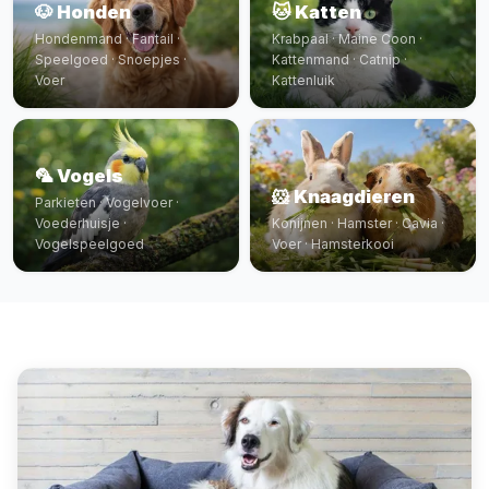
🐶 Honden
🐱 Katten
Hondenmand · Fantail ·
Krabpaal · Maine Coon ·
Speelgoed · Snoepjes ·
Kattenmand · Catnip ·
Voer
Kattenluik
🦜 Vogels
🐹 Knaagdieren
Parkieten · Vogelvoer ·
Voederhuisje ·
Konijnen · Hamster · Cavia ·
Vogelspeelgoed
Voer · Hamsterkooi