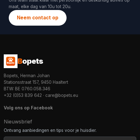
Ons team staat klaar met persoonlijk en deskundig advies op
maat, elke dag van 10u tot 20u.
Neem contact op
B
opets
Bopets, Herman Johan
Stationsstraat 157, 9450 Haaltert
BTW: BE 0760.058.346
+32 (0)53 839 642
·
care@bopets.eu
Volg ons op Facebook
Nieuwsbrief
Ontvang aanbiedingen en tips voor je huisdier.