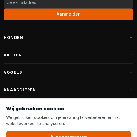
Aanmelden
HONDEN
Hondenmanden
KATTEN
Hondenkussens
Krabpalen
VOGELS
Fantail hondenmanden
Krabpaal grote katten
Hondenvoer
Parkieten
KNAAGDIEREN
Krabpalen voor Maine Coon
Hondensnoepjes & Snacks
Vogelvoer binnenvogels
Krabpaal onderdelen
Konijnenvoer
Wij gebruiken cookies
Hondenspeelgoed
Voederhuisjes
FANTAIL
Krabtonnen
Knaagdierenvoer
We gebruiken cookies om je ervaring te verbeteren en het
Halsband & Lijn
Nestkastjes & Nesting
websiteverkeer te analyseren.
Kattenmanden
Accessoires
Fantail hondenmanden
KLANTENSERVICE
Shampoo & Verzorging
Tuinvogelvoer