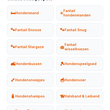
Fantail
🛏️
⭐
Hondenmand
hondenmanden
🐾
🐾
Fantail Snooze
Fantail Snug
Fantail
🐾
🧺
Fantail Stargaze
wisselhoezen
🛋️
🎾
Hondenkussen
Hondenspeelgoed
🦴
🥣
Hondensnoepjes
Hondenvoer
🧴
🦮
Hondenshampoo
Halsband & Leiband