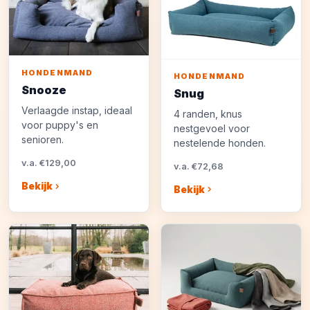
HONDENMAND
HONDENMAND
Snooze
Snug
Verlaagde instap, ideaal
4 randen, knus
voor puppy's en
nestgevoel voor
senioren.
nestelende honden.
v.a. €129,00
v.a. €72,68
Bekijk
Bekijk