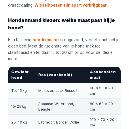
draadcoating.
Wisselhoezen zijn apart verkrijgbaar
.
Hondenmand kiezen: welke maat past bij je
hond?
Een te kleine
hondenmand
is ongezond, vergelijk het met je
eigen bed. Meet de ruglengte van je hond (nek tot
staartbasis) en tel daar 15 tot 20 cm bij op voor de ideale
maat.
Gewicht
Aanbevolen
Ras (voorbeeld)
hond
maat
60 × 50 × 20
Tot 15 kg
Maltezer, Jack Russell
cm
Spaanse Waterhond,
80 × 60 × 20
15-25 kg
Beagle
cm
100 × 70 × 20
25-40 kg
Labrador, Border Collie
cm