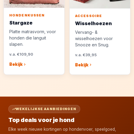
HONDENKUSSEN
ACCESSOIRE
Stargaze
Wisselhoezen
Platte matrasvorm, voor
Vervang- &
honden die languit
wisselhoezen voor
slapen.
Snooze en Snug.
v.a. €109,90
v.a. €39,95
Bekijk
Bekijk
WEKELIJKSE AANBIEDINGEN
Top deals voor je hond
Elke week nieuwe kortingen op hondenvoer, speelgoed,