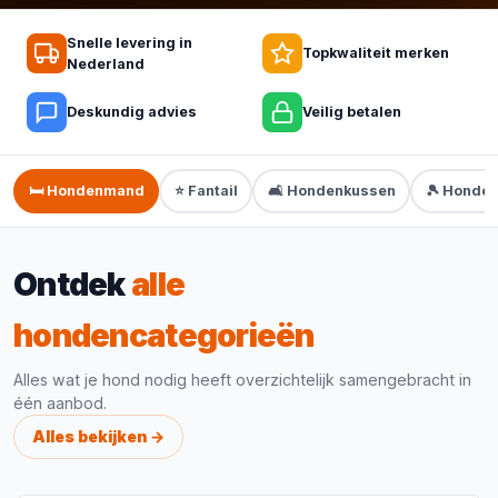
Snelle levering in
Topkwaliteit merken
Nederland
Deskundig advies
Veilig betalen
🛏️ Hondenmand
⭐ Fantail
🛋️ Hondenkussen
🎾 Honde
Ontdek
alle
hondencategorieën
Alles wat je hond nodig heeft overzichtelijk samengebracht in
één aanbod.
Alles bekijken →