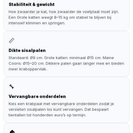
Stabiliteit & gewicht
Hoe zwaarder je kat, hoe zwaarder de voetplaat moet zijn.
Een
Grote katten
weegt 8–15 kg om stabiel te blijven bij
intensief klimmen en springen.
📏
Dikte sisalpalen
Standaard: Ø8 cm. Grote katten: minimaal Ø15 cm.
Maine
Coons
: Ø15–20 cm. Dikkere palen gaan langer mee en bieden
meer kraboppervlak.
🔧
Vervangbare onderdelen
Kies een krabpaal met
vervangbare onderdelen
zodat je
versleten sisalpalen los kunt vervangen. Dat bespaart
tientallen tot honderden euro’s op termijn.
🏠