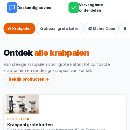
Vervangbare
Deskundig advies
onderdelen
🐱 Krabpalen
Krabpaal grote katten
🦁 Maine Coon
🪣 
Ontdek
alle krabpalen
Van stevige krabpalen voor grote katten tot compacte
krabtonnen en de designkrabpaal van Fantail.
Bekijk producten →
BESTSELLER
Krabpaal grote katten