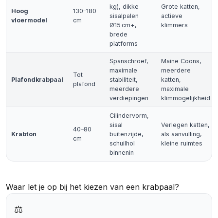
kg), dikke
Grote katten
,
Hoog
130–180
sisalpalen
actieve
vloermodel
cm
Ø15 cm+,
klimmers
brede
platforms
Spanschroef,
Maine Coons
,
maximale
meerdere
Tot
Plafondkrabpaal
stabiliteit,
katten,
plafond
meerdere
maximale
verdiepingen
klimmogelijkheid
Cilindervorm,
sisal
Verlegen katten,
40–80
Krabton
buitenzijde,
als aanvulling,
cm
schuilhol
kleine ruimtes
binnenin
Waar let je op bij het kiezen van een krabpaal?
⚖️