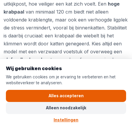
uitkijkpost, hoe veiliger een kat zich voelt. Een
hoge
krabpaal
van minimaal 120 cm biedt niet alleen
voldoende krablengte, maar ook een verhoogde ligplek
die stress vermindert, vooral bij binnenkatten. Stabiliteit
is daarbij cruciaal: een krabpaal die wiebelt bij het
klimmen wordt door katten genegeerd. Kies altijd een
model met een verzwaard voetstuk of overweeg een
plafondkrabpaal
met spanschroef voor maximale
stabiliteit. Bij meerdere katten is een plafondmodel bijna
Wij gebruiken cookies
altijd de beste keuze.
We gebruiken cookies om je ervaring te verbeteren en het
websiteverkeer te analyseren.
Krabpalen per
type kat
Alles accepteren
Alleen noodzakelijk
Elke kat heeft andere behoeften. Hieronder vind je per type
de beste krabpaal.
Instellingen