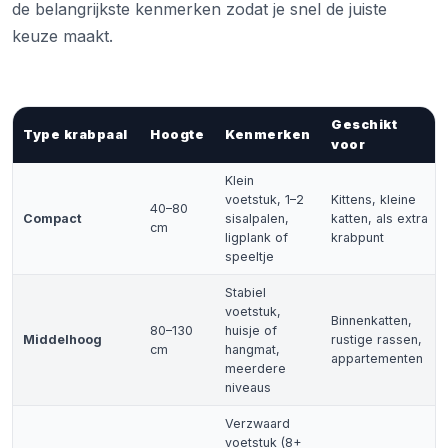
de belangrijkste kenmerken zodat je snel de juiste
keuze maakt.
Geschikt
Type krabpaal
Hoogte
Kenmerken
voor
Klein
voetstuk, 1–2
Kittens, kleine
40–80
Compact
sisalpalen,
katten, als extra
cm
ligplank of
krabpunt
speeltje
Stabiel
voetstuk,
Binnenkatten,
80–130
huisje of
Middelhoog
rustige rassen,
cm
hangmat,
appartementen
meerdere
niveaus
Verzwaard
voetstuk (8+