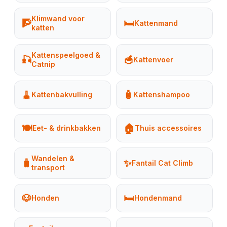
Klimwand voor
🧗
🛏️
Kattenmand
katten
Kattenspeelgoed &
🎣
🥣
Kattenvoer
Catnip
🧹
🧴
Kattenbakvulling
Kattenshampoo
🍽️
🏠
Eet- & drinkbakken
Thuis accessoires
Wandelen &
🧳
✨
Fantail Cat Climb
transport
🐶
🛏️
Honden
Hondenmand