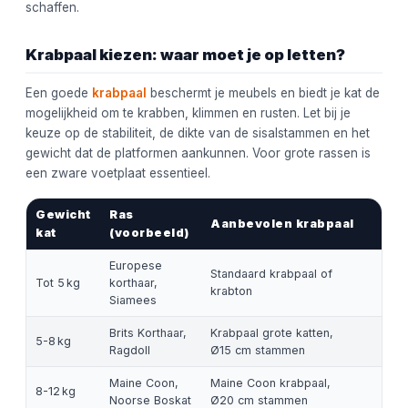
schaffen.
Krabpaal kiezen: waar moet je op letten?
Een goede
krabpaal
beschermt je meubels en biedt je kat de
mogelijkheid om te krabben, klimmen en rusten. Let bij je
keuze op de stabiliteit, de dikte van de sisalstammen en het
gewicht dat de platformen aankunnen. Voor grote rassen is
een zware voetplaat essentieel.
Gewicht
Ras
Aanbevolen krabpaal
kat
(voorbeeld)
Europese
Standaard krabpaal of
Tot 5 kg
korthaar,
krabton
Siamees
Brits Korthaar,
Krabpaal grote katten,
5-8 kg
Ragdoll
Ø15 cm stammen
Maine Coon,
Maine Coon krabpaal,
8-12 kg
Noorse Boskat
Ø20 cm stammen