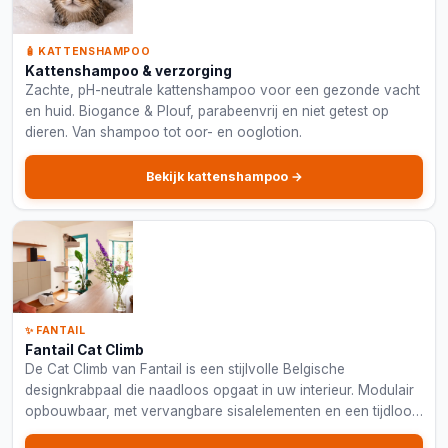
🧴 KATTENSHAMPOO
Kattenshampoo & verzorging
Zachte, pH-neutrale kattenshampoo voor een gezonde vacht
en huid. Biogance & Plouf, parabeenvrij en niet getest op
dieren. Van shampoo tot oor- en ooglotion.
Bekijk kattenshampoo →
✨ FANTAIL
Fantail Cat Climb
De Cat Climb van Fantail is een stijlvolle Belgische
designkrabpaal die naadloos opgaat in uw interieur. Modulair
opbouwbaar, met vervangbare sisalelementen en een tijdloos
minimalistisch ontwerp, voor katten én hun eigenaars met