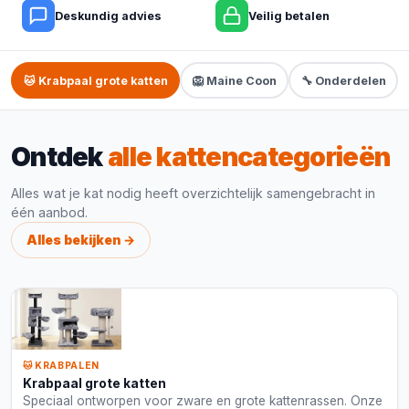
Deskundig advies
Veilig betalen
🐱 Krabpaal grote katten
🦁 Maine Coon
🔧 Onderdelen
Ontdek
alle kattencategorieën
Alles wat je kat nodig heeft overzichtelijk samengebracht in
één aanbod.
Alles bekijken →
🐱 KRABPALEN
Krabpaal grote katten
Speciaal ontworpen voor zware en grote kattenrassen. Onze