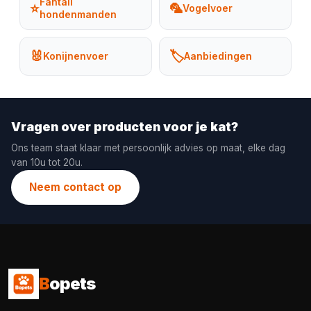
Fantail
⭐
🦜
Vogelvoer
hondenmanden
🐰
🏷️
Konijnenvoer
Aanbiedingen
Vragen over producten voor je kat?
Ons team staat klaar met persoonlijk advies op maat, elke dag
van 10u tot 20u.
Neem contact op
B
opets