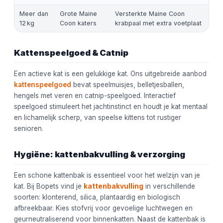
Meer dan
Grote Maine
Versterkte Maine Coon
12 kg
Coon katers
krabpaal met extra voetplaat
Kattenspeelgoed & Catnip
Een actieve kat is een gelukkige kat. Ons uitgebreide aanbod
kattenspeelgoed
bevat speelmuisjes, belletjesballen,
hengels met veren en catnip-speelgoed. Interactief
speelgoed stimuleert het jachtinstinct en houdt je kat mentaal
en lichamelijk scherp, van speelse kittens tot rustiger
senioren.
Hygiëne: kattenbakvulling & verzorging
Een schone kattenbak is essentieel voor het welzijn van je
kat. Bij Bopets vind je
kattenbakvulling
in verschillende
soorten: klonterend, silica, plantaardig en biologisch
afbreekbaar. Kies stofvrij voor gevoelige luchtwegen en
geurneutraliserend voor binnenkatten. Naast de kattenbak is