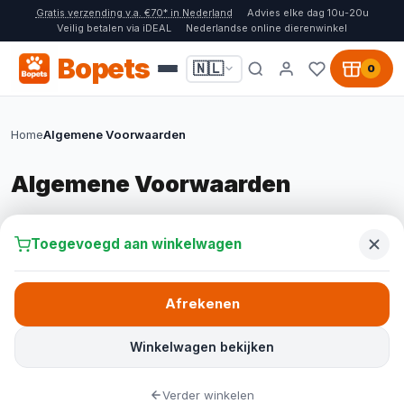
Gratis verzending v.a. €70* in Nederland
Advies elke dag 10u-20u
Veilig betalen via iDEAL
Nederlandse online dierenwinkel
Bopets
🇳🇱
0
Home
Algemene Voorwaarden
Algemene Voorwaarden
Toegevoegd aan winkelwagen
Laatst bijgewerkt: maart 2026
Afrekenen
1. Algemeen
Deze algemene voorwaarden zijn van
Winkelwagen bekijken
toepassing op elk aanbod van Bopets en op
elke tot stand gekomen overeenkomst op
Verder winkelen