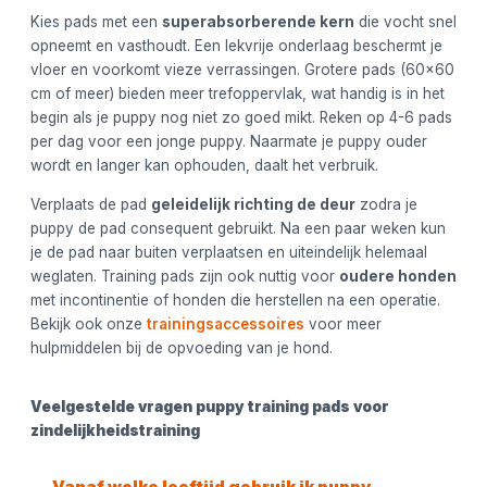
Kies pads met een
superabsorberende kern
die vocht snel
opneemt en vasthoudt. Een lekvrije onderlaag beschermt je
vloer en voorkomt vieze verrassingen. Grotere pads (60x60
cm of meer) bieden meer trefoppervlak, wat handig is in het
begin als je puppy nog niet zo goed mikt. Reken op 4-6 pads
per dag voor een jonge puppy. Naarmate je puppy ouder
wordt en langer kan ophouden, daalt het verbruik.
Verplaats de pad
geleidelijk richting de deur
zodra je
puppy de pad consequent gebruikt. Na een paar weken kun
je de pad naar buiten verplaatsen en uiteindelijk helemaal
weglaten. Training pads zijn ook nuttig voor
oudere honden
met incontinentie of honden die herstellen na een operatie.
Bekijk ook onze
trainingsaccessoires
voor meer
hulpmiddelen bij de opvoeding van je hond.
Veelgestelde vragen puppy training pads voor
zindelijkheidstraining
Vanaf welke leeftijd gebruik ik puppy