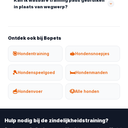
Kan ik wasbare training pads gebruiken
in plaats van wegwerp?
Ontdek ook bij Bopets
🎯
🥪
Hondentraining
Hondensnoepjes
🎾
🛏️
Hondenspeelgoed
Hondenmanden
🥣
🐶
Hondenvoer
Alle honden
Hulp nodig bij de zindelijkheidstraining?