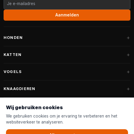
Aanmelden
HONDEN
Hondenmanden
KATTEN
Hondenkussens
Krabpalen
VOGELS
Fantail hondenmanden
Krabpaal grote katten
Hondenvoer
Parkieten
KNAAGDIEREN
Krabpalen voor Maine Coon
Hondensnoepjes & Snacks
Vogelvoer binnenvogels
Krabpaal onderdelen
Konijnenvoer
Wij gebruiken cookies
Hondenspeelgoed
Voederhuisjes
FANTAIL
Krabtonnen
Knaagdierenvoer
We gebruiken cookies om je ervaring te verbeteren en het
Halsband & Lijn
Nestkastjes & Nesting
websiteverkeer te analyseren.
Kattenmanden
Accessoires
Fantail hondenmanden
KLANTENSERVICE
Shampoo & Verzorging
Tuinvogelvoer