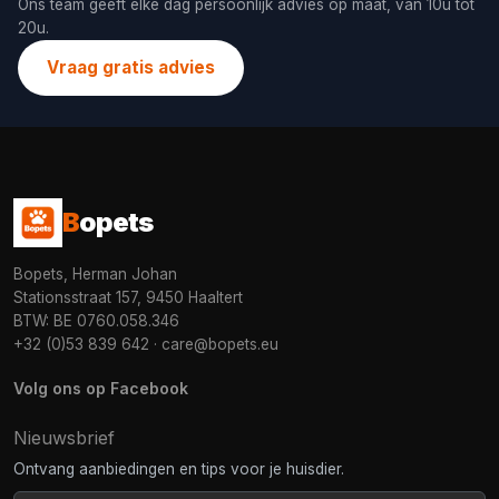
Ons team geeft elke dag persoonlijk advies op maat, van 10u tot
20u.
Vraag gratis advies
B
opets
Bopets, Herman Johan
Stationsstraat 157, 9450 Haaltert
BTW: BE 0760.058.346
+32 (0)53 839 642
·
care@bopets.eu
Volg ons op Facebook
Nieuwsbrief
Ontvang aanbiedingen en tips voor je huisdier.