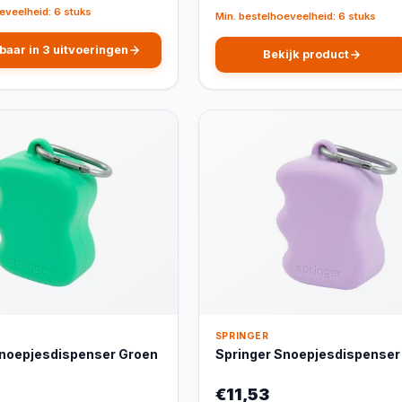
eveelheid: 6 stuks
Min. bestelhoeveelheid: 6 stuks
baar in 3 uitvoeringen
Bekijk product
SPRINGER
Snoepjesdispenser Groen
Springer Snoepjesdispenser 
€11,53