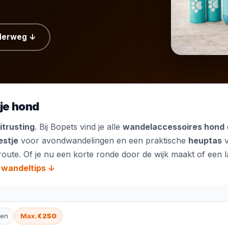
nderweg ↓
 je hond
trusting
. Bij Bopets vind je alle
wandelaccessoires hond
estje
voor avondwandelingen en een praktische
heuptas
v
route. Of je nu een korte ronde door de wijk maakt of een l
 wandeltips ↓
ten
Max.
€250