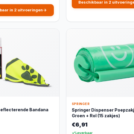
Beschikbaar in 2 uitvoering
baar in 2 uitvoeringen
SPRINGER
Reflecterende Bandana
Springer Dispenser Poepzak
Groen + Rol (15 zakjes)
€6,91
Leverbaar