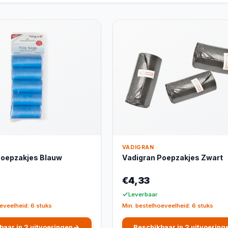
VADIGRAN
Poepzakjes Blauw
Vadigran Poepzakjes Zwart
€4,33
Leverbaar
eveelheid: 6 stuks
Min. bestelhoeveelheid: 6 stuks
baar in 2 uitvoeringen
Beschikbaar in 2 uitvoering