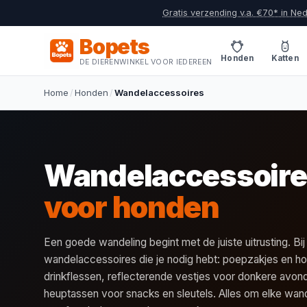
Gratis verzending v.a. €70* in Ne
Bopets
Honden
Katten
DE DIERENWINKEL VOOR IEDEREEN
Home
/
Honden
/
Wandelaccessoires
Wandelaccessoir
voor honden
Een goede wandeling begint met de juiste uitrusting. Bij
wandelaccessoires die je nodig hebt: poepzakjes en h
drinkflessen, reflecterende vestjes voor donkere avon
heuptassen voor snacks en sleutels. Alles om elke wan