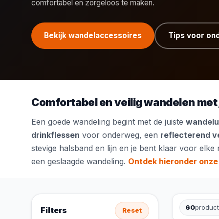
comfortabel en zorgeloos te maken.
Bekijk wandelaccessoires
Tips voor o
Comfortabel en veilig wandelen met
Een goede wandeling begint met de juiste
wandelui
drinkflessen
voor onderweg, een
reflecterend v
stevige
halsband en lijn
en je bent klaar voor elke 
een geslaagde wandeling.
Ontdek hieronder onze
60
produc
Filters
Reset