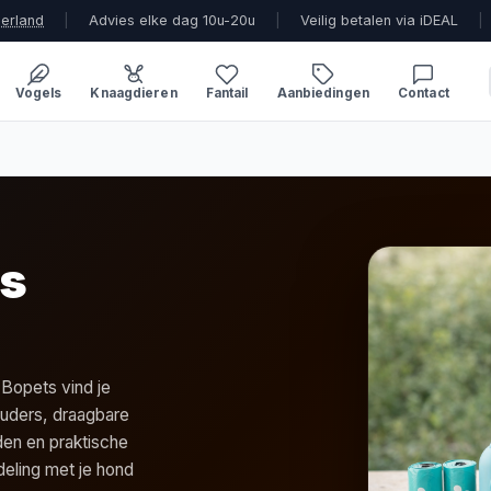
derland
|
Advies elke dag 10u-20u
|
Veilig betalen via iDEAL
|
Vogels
Knaagdieren
Fantail
Aanbiedingen
Contact
es
 Bopets vind je
ouders, draagbare
den en praktische
deling met je hond