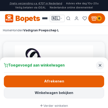
Gratis verzending v.a. €70* in Nederland
Advies elke dag 10u-20u
Veilig betalen via iDEAL
Nederlandse online dierenwinkel
Bopets
🇳🇱
0
Home
Honden
Vadigran Poepschep L
Toegevoegd aan winkelwagen
Afrekenen
Winkelwagen bekijken
Verder winkelen