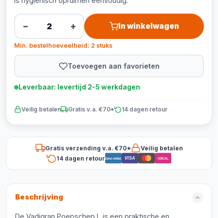
is hygiënisch opruimen eenvoudig.
−
+
In winkelwagen
Min. bestelhoeveelheid: 2 stuks
Toevoegen aan favorieten
Leverbaar: levertijd 2-5 werkdagen
Veilig betalen
Gratis v.a. €70*
14 dagen retour
Gratis verzending v.a. €70*
Veilig betalen
14 dagen retour
VISA
Bancontact
iDEAL
Beschrijving
De Vadigran Poepschep L is een praktische en