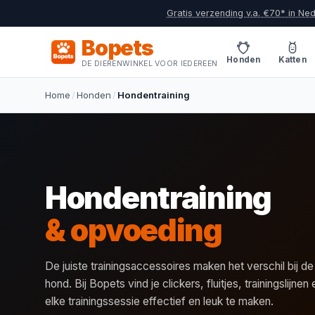
Gratis verzending v.a. €70* in Ne
Bopets
Honden
Katten
DE DIERENWINKEL VOOR IEDEREEN
Home
/
Honden
/
Hondentraining
Hondentraining
& opvoeding
De juiste trainingsaccessoires maken het verschil bij d
hond. Bij Bopets vind je clickers, fluitjes, trainingslijne
elke trainingssessie effectief en leuk te maken.