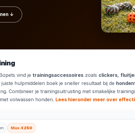
ainen ↓
ining
j Bopets vind je
trainingsaccessoires
zoals
clickers
,
fluitj
juiste hulpmiddelen boek je sneller resultaat bij de
hondent
ng. Combineer je trainingsuitrusting met smakelijke
trainin
met volwassen honden.
Lees hieronder meer over effecti
en
Max.
€250