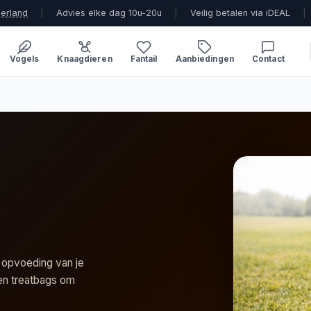
derland
|
Advies elke dag 10u-20u
|
Veilig betalen via iDEAL
|
Vogels
Knaagdieren
Fantail
Aanbiedingen
Contact
e opvoeding van je
n en treatbags om