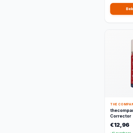
Bek
THE COMPAN
thecompan
Corrector
€12,96
Leverbaar