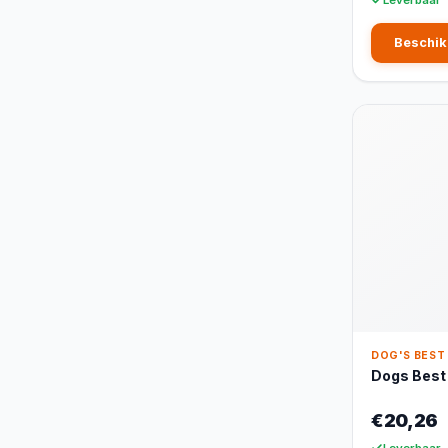
Beschik
DOG'S BEST
Dogs Best
€20,26