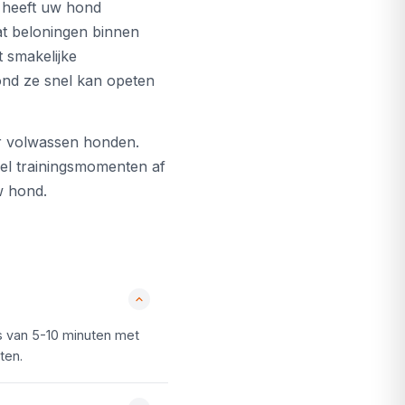
o heeft uw hond
dat beloningen binnen
t smakelijke
ond ze snel kan opeten
or volwassen honden.
sel trainingsmomenten af
w hond.
es van 5-10 minuten met
ten.