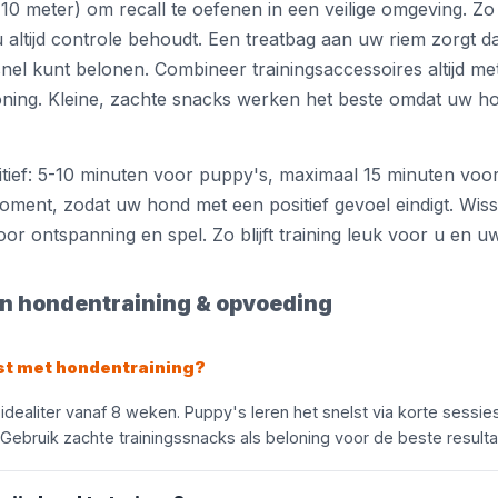
10 meter) om recall te oefenen in een veilige omgeving. Z
 u altijd controle behoudt. Een treatbag aan uw riem zorgt 
snel kunt belonen. Combineer trainingsaccessoires altijd me
oning. Kleine, zachte snacks werken het beste omdat uw h
itief: 5-10 minuten voor puppy's, maximaal 15 minuten vo
moment, zodat uw hond met een positief gevoel eindigt. Wis
or ontspanning en spel. Zo blijft training leuk voor u en u
n hondentraining & opvoeding
st met hondentraining?
 idealiter vanaf 8 weken. Puppy's leren het snelst via korte sessi
 Gebruik zachte trainingssnacks als beloning voor de beste resulta