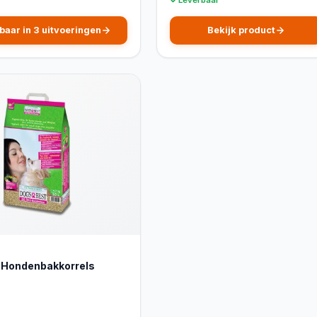
baar in 3 uitvoeringen
Bekijk product
 Hondenbakkorrels