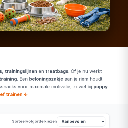
es
,
trainingslijnen
en
treatbags
. Of je nu werkt
raining
. Een
beloningszakje
aan je riem houdt
gssnacks
voor maximale motivatie, zowel bij
puppy
ef trainen ↓
Sorteervolgorde kiezen