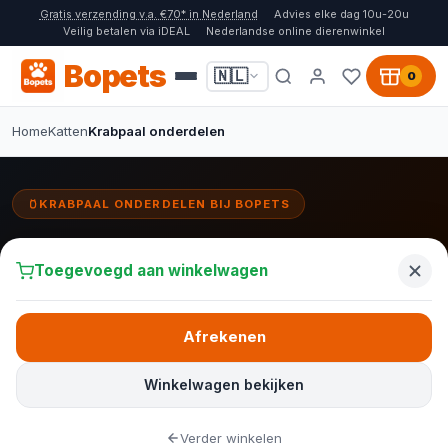
Gratis verzending v.a. €70* in Nederland
Advies elke dag 10u-20u
Veilig betalen via iDEAL
Nederlandse online dierenwinkel
Bopets
🇳🇱
0
Home
Katten
Krabpaal onderdelen
KRABPAAL ONDERDELEN BIJ BOPETS
Krabpaal onderdelen
Toegevoegd aan winkelwagen
Verleng de levensduur van je krabpaal met losse
vervangingsonderdelen. Bij Bopets vind je sisalpalen,
krabstammen, ligplateaus, hangmatten en plafondspanners om
Afrekenen
alleen het versleten deel te vervangen.
Winkelwagen bekijken
Bekijk alle onderdelen
Verder winkelen