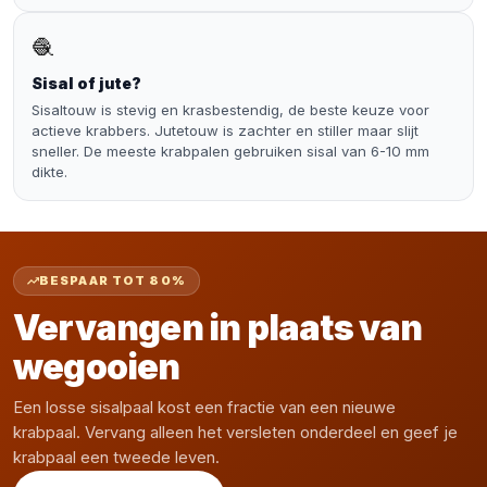
🧶
Sisal of jute?
Sisaltouw is stevig en krasbestendig, de beste keuze voor
actieve krabbers. Jutetouw is zachter en stiller maar slijt
sneller. De meeste krabpalen gebruiken sisal van 6-10 mm
dikte.
BESPAAR TOT 80%
Vervangen in plaats van
wegooien
Een losse sisalpaal kost een fractie van een nieuwe
krabpaal. Vervang alleen het versleten onderdeel en geef je
krabpaal een tweede leven.