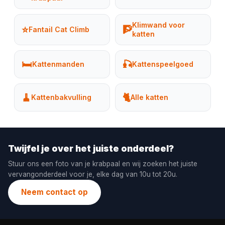
Klimwand voor
⭐
🧗
Fantail Cat Climb
katten
🛏️
🎣
Kattenmanden
Kattenspeelgoed
🧹
🐈
Kattenbakvulling
Alle katten
Twijfel je over het juiste onderdeel?
Stuur ons een foto van je krabpaal en wij zoeken het juiste
vervangonderdeel voor je, elke dag van 10u tot 20u.
Neem contact op