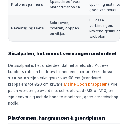
Spanschroef voor
Plafondspanners
spanning niet meer
plafondkrabpalen
goed vasthoudt
Bij losse
Schroeven,
verbindingen,
Bevestigingssets
moeren, doppen
krakend geluid of
en viltjes
wiebelen
Sisalpalen, het meest vervangen onderdeel
De sisalpaal is het onderdeel dat het snelst slijt. Actieve
krabbers rafelen het touw binnen een jaar uit. Onze
losse
sisalpalen
zijn verkrijgbaar van Ø8 cm (standaard
krabpalen) tot Ø20 cm (zware
Maine Coon krabpalen
). Alle
palen worden geleverd met schroefdraad (M8 of M10) en
zijn eenvoudig met de hand te monteren, geen gereedschap
nodig.
Platformen, hangmatten & grondplaten