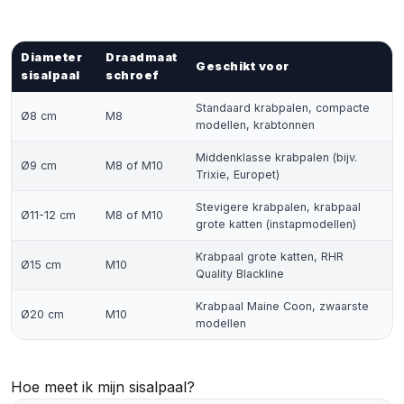
Diameter
Draadmaat
Geschikt voor
sisalpaal
schroef
Standaard krabpalen, compacte
Ø8 cm
M8
modellen,
krabtonnen
Middenklasse krabpalen (bijv.
Ø9 cm
M8 of M10
Trixie, Europet)
Stevigere krabpalen,
krabpaal
Ø11-12 cm
M8 of M10
grote katten
(instapmodellen)
Krabpaal grote katten
, RHR
Ø15 cm
M10
Quality Blackline
Krabpaal Maine Coon
, zwaarste
Ø20 cm
M10
modellen
Hoe meet ik mijn sisalpaal?