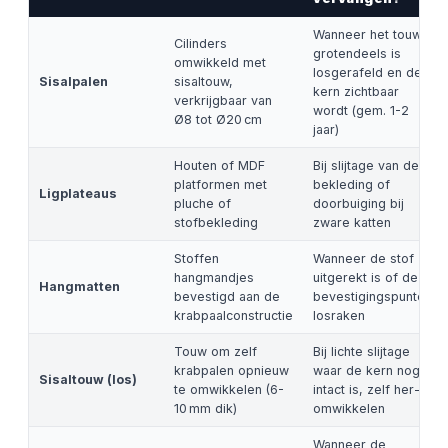
Wanneer het touw
Cilinders
grotendeels is
omwikkeld met
losgerafeld en de
Sisalpalen
sisaltouw,
kern zichtbaar
verkrijgbaar van
wordt (gem. 1-2
Ø8 tot Ø20 cm
jaar)
Houten of MDF
Bij slijtage van de
platformen met
bekleding of
Ligplateaus
pluche of
doorbuiging bij
stofbekleding
zware katten
Stoffen
Wanneer de stof
hangmandjes
uitgerekt is of de
Hangmatten
bevestigd aan de
bevestigingspunten
krabpaalconstructie
losraken
Touw om zelf
Bij lichte slijtage
krabpalen opnieuw
waar de kern nog
Sisaltouw (los)
te omwikkelen (6-
intact is, zelf her-
10 mm dik)
omwikkelen
Wanneer de