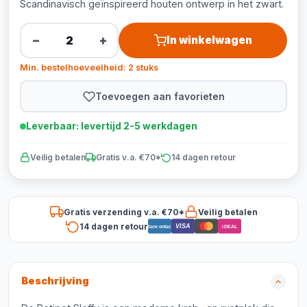
Scandinavisch geïnspireerd houten ontwerp in het zwart.
−
+
In winkelwagen
Min. bestelhoeveelheid: 2 stuks
Toevoegen aan favorieten
Leverbaar: levertijd 2-5 werkdagen
Veilig betalen
Gratis v.a. €70*
14 dagen retour
Gratis verzending v.a. €70*
Veilig betalen
14 dagen retour
VISA
Bancontact
iDEAL
Beschrijving