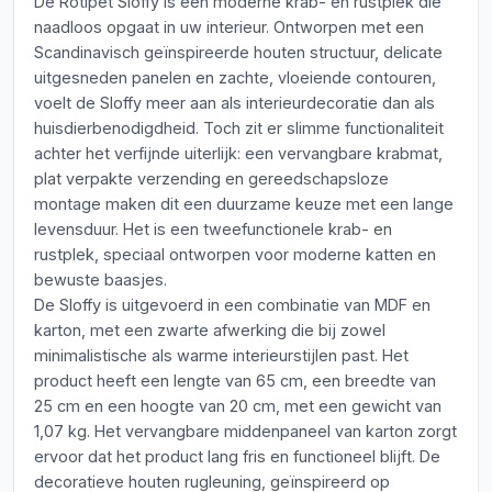
De Rotipet Sloffy is een moderne krab- en rustplek die
naadloos opgaat in uw interieur. Ontworpen met een
Scandinavisch geïnspireerde houten structuur, delicate
uitgesneden panelen en zachte, vloeiende contouren,
voelt de Sloffy meer aan als interieurdecoratie dan als
huisdierbenodigdheid. Toch zit er slimme functionaliteit
achter het verfijnde uiterlijk: een vervangbare krabmat,
plat verpakte verzending en gereedschapsloze
montage maken dit een duurzame keuze met een lange
levensduur. Het is een tweefunctionele krab- en
rustplek, speciaal ontworpen voor moderne katten en
bewuste baasjes.
De Sloffy is uitgevoerd in een combinatie van MDF en
karton, met een zwarte afwerking die bij zowel
minimalistische als warme interieurstijlen past. Het
product heeft een lengte van 65 cm, een breedte van
25 cm en een hoogte van 20 cm, met een gewicht van
1,07 kg. Het vervangbare middenpaneel van karton zorgt
ervoor dat het product lang fris en functioneel blijft. De
decoratieve houten rugleuning, geïnspireerd op