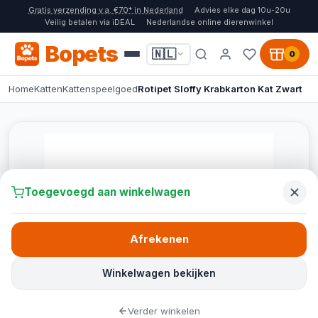
Gratis verzending v.a. €70* in Nederland
Advies elke dag 10u-20u
Veilig betalen via iDEAL
Nederlandse online dierenwinkel
Bopets
🇳🇱
0
Home
Katten
Kattenspeelgoed
Rotipet Sloffy Krabkarton Kat Zwart
Toegevoegd aan winkelwagen
Afrekenen
Winkelwagen bekijken
Verder winkelen