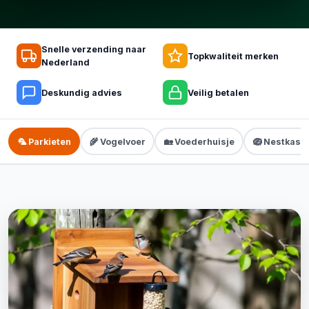
Snelle verzending naar
Topkwaliteit merken
Nederland
Deskundig advies
Veilig betalen
🦜 Parkieten
🌾 Vogelvoer
🏡 Voederhuisje
🪺 Nestkastj