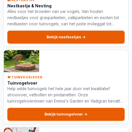
🪺 NESTKASTJE
Nestkastje & Nesting
Alles voor het broeden van uw vogels. Van houten
nestkastjes voor grasparkieten, valkparkieten en exoten tot
nestkasten voor tuinvogels, van het juiste invlieggat tot
kokosvezels en nestmateriaal.
Bekijk nestkastjes →
🐦 TUINVOGELVOER
Tuinvogelvoer
Help wilde tuinvogels het hele jaar door met kwalitatief
strooivoer, vetbollen en pindanetten. Onze
tuinvogelvoermixen van Emma's Garden en Vadigran bevatten
zonnebloempitten, pinda's en gepelde haver.
Bekijk tuinvogelvoer →