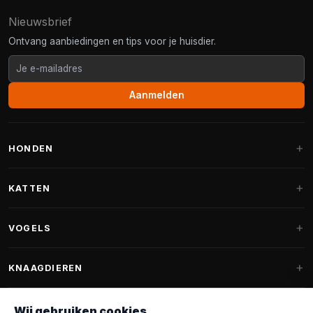
Nieuwsbrief
Ontvang aanbiedingen en tips voor je huisdier.
Aanmelden
HONDEN
Hondenmanden
KATTEN
Hondenkussens
Krabpalen
VOGELS
Fantail hondenmanden
Krabpaal grote katten
Hondenvoer
Parkieten
KNAAGDIEREN
Krabpalen voor Maine Coon
Hondensnoepjes & Snacks
Vogelvoer binnenvogels
Krabpaal onderdelen
Konijnenvoer
Wij gebruiken cookies
Hondenspeelgoed
Voederhuisjes