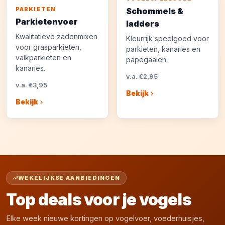
PARKIETEN
Schommels &
Parkietenvoer
ladders
Kwalitatieve zadenmixen
Kleurrijk speelgoed voor
voor grasparkieten,
parkieten, kanaries en
valkparkieten en
papegaaien.
kanaries.
v.a. €2,95
v.a. €3,95
Bekijk
Bekijk
WEKELIJKSE AANBIEDINGEN
Top deals voor je vogels
Elke week nieuwe kortingen op vogelvoer, voederhuisjes,