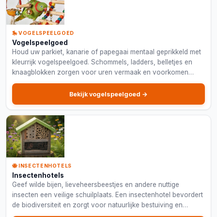
🎠 VOGELSPEELGOED
Vogelspeelgoed
Houd uw parkiet, kanarie of papegaai mentaal geprikkeld met
kleurrijk vogelspeelgoed. Schommels, ladders, belletjes en
knaagblokken zorgen voor uren vermaak en voorkomen
verveling in de kooi.
Bekijk vogelspeelgoed →
🐝 INSECTENHOTELS
Insectenhotels
Geef wilde bijen, lieveheersbeestjes en andere nuttige
insecten een veilige schuilplaats. Een insectenhotel bevordert
de biodiversiteit en zorgt voor natuurlijke bestuiving en
plaagbestrijding in uw tuin.