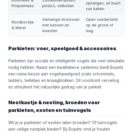
Koolmees &
Zonnebloempitten,
ophangen, uit buurt
Pimpelmees
pinda's, vetbollen
van katten
Gemengd strooivoer
Open voedertafel
Roodborstje
met bessen en
op de grond of
& Merel
insecten
laag
Parkieten: voer, speelgoed & accessoires
Parkieten zijn sociale en intelligente vogels die veel stimulatie
nodig hebben. Naast een kwalitatieve zadenmix biedt Bopets
een ruime keuze aan vogelspeelgoed zoals schommels,
ladders, belletjes en knaagblokken. Dit voorkomt verveling
en stimuleert het natuurlijke gedrag van je parkiet.
Nestkastje & nesting, broeden voor
parkieten, exoten en tuinvogels
Wil je je parkieten of exoten laten broeden? Of tuinvogels
een veilige nestplek bieden? Bij Bopets vind je houten