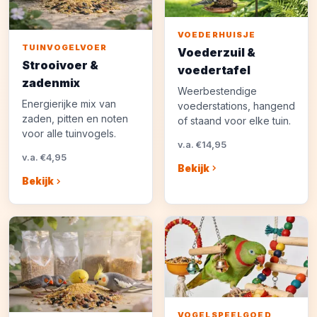
VOEDERHUISJE
TUINVOGELVOER
Voederzuil &
Strooivoer &
voedertafel
zadenmix
Weerbestendige
Energierijke mix van
voederstations, hangend
zaden, pitten en noten
of staand voor elke tuin.
voor alle tuinvogels.
v.a. €14,95
v.a. €4,95
Bekijk
Bekijk
VOGELSPEELGOED