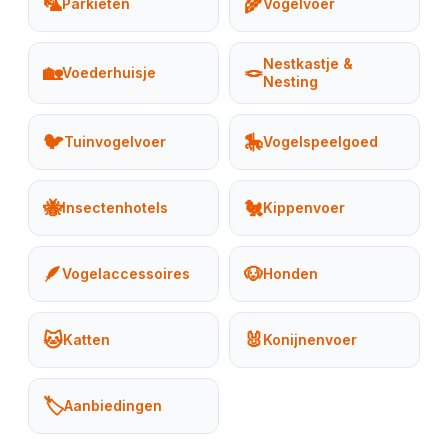
🦜
🌾
Parkieten
Vogelvoer
Nestkastje &
🏡
🪢
Voederhuisje
Nesting
🐦
🎠
Tuinvogelvoer
Vogelspeelgoed
🐝
🐔
Insectenhotels
Kippenvoer
🪶
🐶
Vogelaccessoires
Honden
🐱
🐰
Katten
Konijnenvoer
🏷️
Aanbiedingen