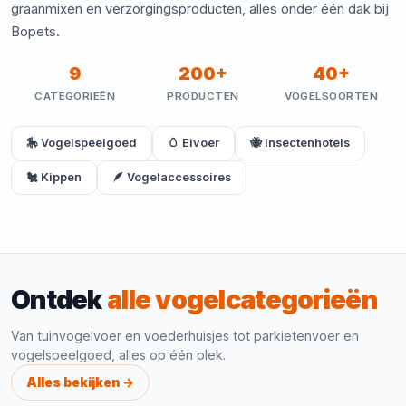
graanmixen en verzorgingsproducten, alles onder één dak bij
Bopets.
9
200+
40+
CATEGORIEËN
PRODUCTEN
VOGELSOORTEN
🎠 Vogelspeelgoed
🥚 Eivoer
🐝 Insectenhotels
🐔 Kippen
🪶 Vogelaccessoires
Ontdek
alle vogelcategorieën
Van tuinvogelvoer en voederhuisjes tot parkietenvoer en
vogelspeelgoed, alles op één plek.
Alles bekijken →