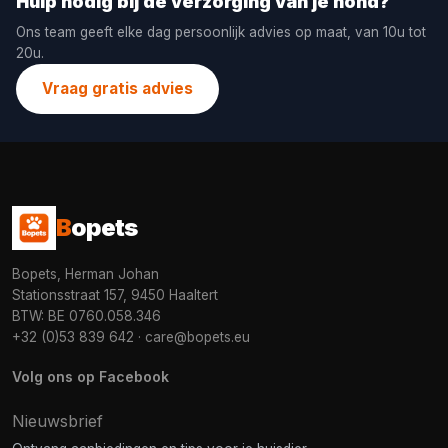
Hulp nodig bij de verzorging van je hond?
Ons team geeft elke dag persoonlijk advies op maat, van 10u tot
20u.
Vraag gratis advies
B
opets
Bopets, Herman Johan
Stationsstraat 157, 9450 Haaltert
BTW: BE 0760.058.346
+32 (0)53 839 642
·
care@bopets.eu
Volg ons op Facebook
Nieuwsbrief