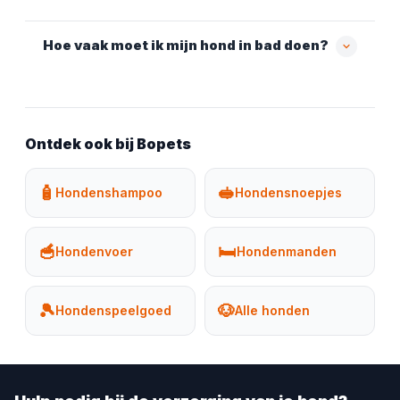
Hoe vaak moet ik mijn hond in bad doen?
Ontdek ook bij Bopets
🧴
🥪
Hondenshampoo
Hondensnoepjes
🥣
🛏️
Hondenvoer
Hondenmanden
🎾
🐶
Hondenspeelgoed
Alle honden