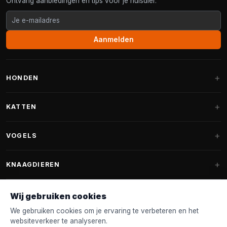
Ontvang aanbiedingen en tips voor je huisdier.
Aanmelden
HONDEN
Hondenmanden
KATTEN
Hondenkussens
Krabpalen
VOGELS
Fantail hondenmanden
Krabpaal grote katten
Hondenvoer
Parkieten
KNAAGDIEREN
Krabpalen voor Maine Coon
Hondensnoepjes & Snacks
Vogelvoer binnenvogels
Krabpaal onderdelen
Konijnenvoer
Wij gebruiken cookies
Hondenspeelgoed
Voederhuisjes
FANTAIL
Krabtonnen
Knaagdierenvoer
We gebruiken cookies om je ervaring te verbeteren en het
Halsband & Lijn
Nestkastjes & Nesting
websiteverkeer te analyseren.
Kattenmanden
Accessoires