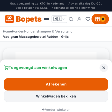
Gratis verzending v.a. €70* in Nederland
Advies elke dag 10u-20u
Veilig betalen via iDEAL
Nederlandse online dierenwinkel
Bopets
🇳🇱
0
Home
Honden
Hondenshampoo & Verzorging
Vadigran Massageborstel Rubber - Grijs
Toegevoegd aan winkelwagen
Afrekenen
Winkelwagen bekijken
Verder winkelen