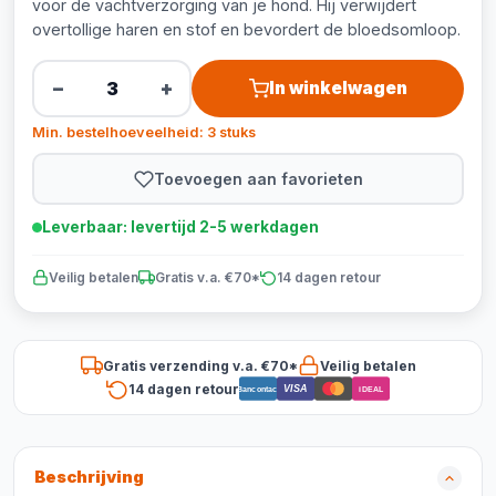
voor de vachtverzorging van je hond. Hij verwijdert
overtollige haren en stof en bevordert de bloedsomloop.
−
+
In winkelwagen
Min. bestelhoeveelheid: 3 stuks
Toevoegen aan favorieten
Leverbaar: levertijd 2-5 werkdagen
Veilig betalen
Gratis v.a. €70*
14 dagen retour
Gratis verzending v.a. €70*
Veilig betalen
14 dagen retour
VISA
Bancontact
iDEAL
Beschrijving