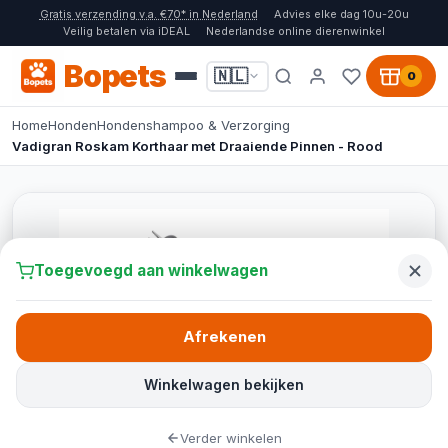
Gratis verzending v.a. €70* in Nederland
Advies elke dag 10u-20u
Veilig betalen via iDEAL
Nederlandse online dierenwinkel
Bopets
🇳🇱
0
Home
Honden
Hondenshampoo & Verzorging
Vadigran Roskam Korthaar met Draaiende Pinnen - Rood
Toegevoegd aan winkelwagen
Afrekenen
Winkelwagen bekijken
Verder winkelen