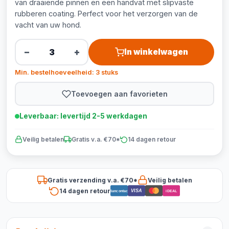
van draaiende pinnen en een handvat met slipvaste
rubberen coating. Perfect voor het verzorgen van de
vacht van uw hond.
−
+
In winkelwagen
Min. bestelhoeveelheid: 3 stuks
Toevoegen aan favorieten
Leverbaar: levertijd 2-5 werkdagen
Veilig betalen
Gratis v.a. €70*
14 dagen retour
Gratis verzending v.a. €70*
Veilig betalen
14 dagen retour
VISA
Bancontact
iDEAL