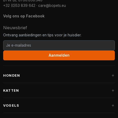
BTW: BE 0760.058.346
+32 (0)53 839 642
·
care@bopets.eu
Volg ons op Facebook
Nieuwsbrief
Ontvang aanbiedingen en tips voor je huisdier.
Aanmelden
HONDEN
Hondenmanden
KATTEN
Hondenkussens
Krabpalen
VOGELS
Fantail hondenmanden
Krabpaal grote katten
Hondenvoer
Parkieten