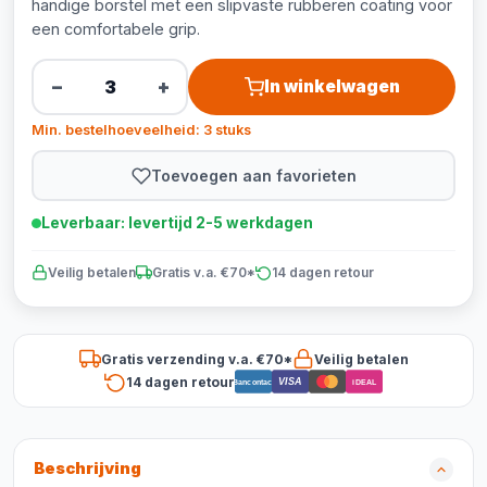
handige borstel met een slipvaste rubberen coating voor
een comfortabele grip.
−
+
In winkelwagen
Min. bestelhoeveelheid: 3 stuks
Toevoegen aan favorieten
Leverbaar: levertijd 2-5 werkdagen
Veilig betalen
Gratis v.a. €70*
14 dagen retour
Gratis verzending v.a. €70*
Veilig betalen
14 dagen retour
VISA
Bancontact
iDEAL
Beschrijving