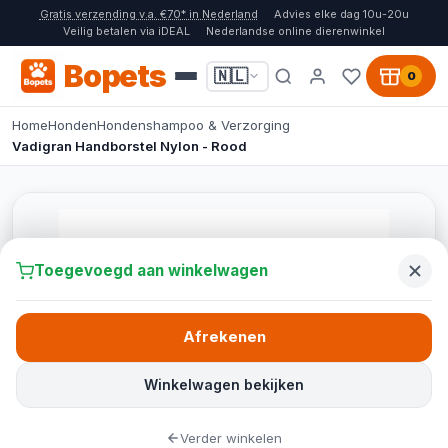
Gratis verzending v.a. €70* in Nederland
Advies elke dag 10u-20u
Veilig betalen via iDEAL
Nederlandse online dierenwinkel
Bopets
🇳🇱
0
Home
Honden
Hondenshampoo & Verzorging
Vadigran Handborstel Nylon - Rood
Toegevoegd aan winkelwagen
Afrekenen
Winkelwagen bekijken
Verder winkelen