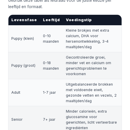
Gebruik deze tabel als leidraad voor de juiste keuze per
leeftijd en formaat.
Levensfase
Leeftijd
Voedingstip
Kleine brokjes met extra
0-10
calcium, DHA voor
Puppy (klein)
maanden
hersenontwikkeling, 3-4
maaltijden/dag
Gecontroleerde groei,
0-18
minder vet en calcium om
Puppy (groot)
maanden
gewrichtsproblemen te
voorkomen
Uitgebalanceerde brokken
met voldoende eiwit,
Adult
1-7 jaar
gezonde vetten en vezels, 2
maaltijden/dag
Minder calorieën, extra
glucosamine voor
Senior
7+ jaar
gewrichten, licht verteerbare
ingrediënten