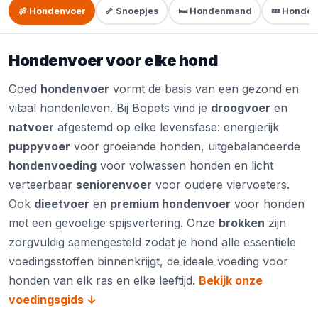
🍖 Hondenvoer
🦴 Snoepjes
🛏️ Hondenmand
💤 Honde
Hondenvoer voor elke hond
Goed
hondenvoer
vormt de basis van een gezond en
vitaal hondenleven. Bij Bopets vind je
droogvoer
en
natvoer
afgestemd op elke levensfase: energierijk
puppyvoer
voor groeiende honden, uitgebalanceerde
hondenvoeding
voor volwassen honden en licht
verteerbaar
seniorenvoer
voor oudere viervoeters.
Ook
dieetvoer
en
premium hondenvoer
voor honden
met een gevoelige spijsvertering. Onze
brokken
zijn
zorgvuldig samengesteld zodat je hond alle essentiële
voedingsstoffen binnenkrijgt, de ideale voeding voor
honden van elk ras en elke leeftijd.
Bekijk onze
voedingsgids ↓