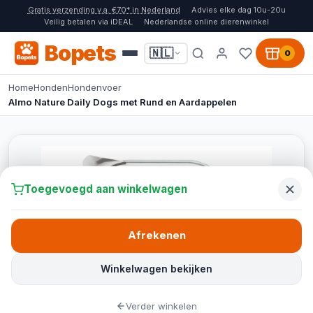
Gratis verzending v.a. €70* in Nederland
Advies elke dag 10u-20u
Veilig betalen via iDEAL
Nederlandse online dierenwinkel
Bopets
🇳🇱
0
Home
Honden
Hondenvoer
Almo Nature Daily Dogs met Rund en Aardappelen
Toegevoegd aan winkelwagen
Afrekenen
Winkelwagen bekijken
Verder winkelen