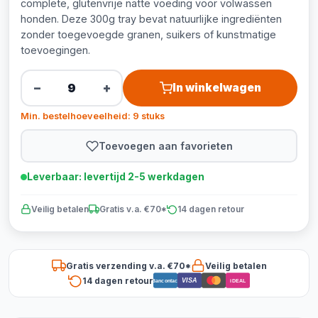
complete, glutenvrije natte voeding voor volwassen
honden. Deze 300g tray bevat natuurlijke ingrediënten
zonder toegevoegde granen, suikers of kunstmatige
toevoegingen.
−
+
In winkelwagen
Min. bestelhoeveelheid: 9 stuks
Toevoegen aan favorieten
Leverbaar: levertijd 2-5 werkdagen
Veilig betalen
Gratis v.a. €70*
14 dagen retour
Gratis verzending v.a. €70*
Veilig betalen
14 dagen retour
VISA
Bancontact
iDEAL