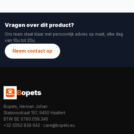
Vragen over dit product?
Ons team staat klaar met persoonlijk advies op maat, elke dag
van 10u tot 20u.
Neem contact op
B
opets
Bopets, Herman Johan
Stationsstraat 157, 9450 Haaltert
BTW: BE 0760.058.346
+32 (0)53 839 642
·
care@bopets.eu