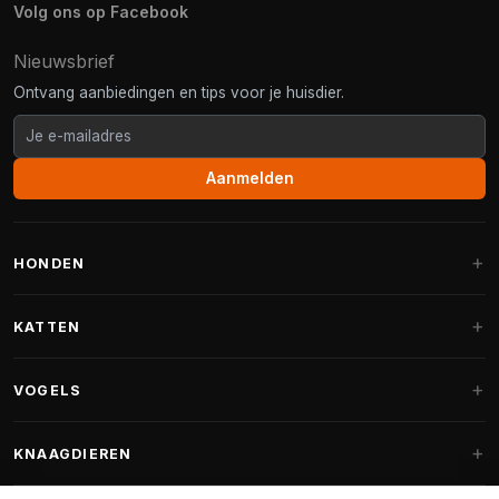
Volg ons op Facebook
Nieuwsbrief
Ontvang aanbiedingen en tips voor je huisdier.
Aanmelden
HONDEN
Hondenmanden
KATTEN
Hondenkussens
Krabpalen
VOGELS
Fantail hondenmanden
Krabpaal grote katten
Hondenvoer
Parkieten
KNAAGDIEREN
Krabpalen voor Maine Coon
Hondensnoepjes & Snacks
Vogelvoer binnenvogels