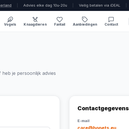
derland
|
Advies elke dag 10u-20u
|
Veilig betalen via iDEAL
|
Vogels
Knaagdieren
Fantail
Aanbiedingen
Contact
 heb je persoonlijk advies
Contactgegevens
E-mail
care@bopets.eu