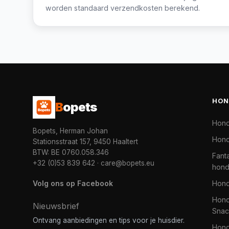
worden standaard verzendkosten berekend.
HON
B
opets
Hon
Bopets, Herman Johan
Hond
Stationsstraat 157, 9450 Haaltert
BTW: BE 0760.058.346
Fanta
+32 (0)53 839 642
·
care@bopets.eu
hon
Volg ons op Facebook
Hon
Hond
Nieuwsbrief
Snac
Ontvang aanbiedingen en tips voor je huisdier.
Hon