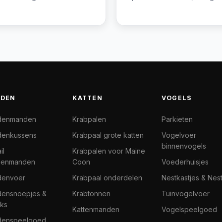
DEN
KATTEN
VOGELS
denmanden
Krabpalen
Parkieten
enkussens
Krabpaal grote katten
Vogelvoer
binnenvogels
il
Krabpalen voor Maine
denmanden
Coon
Voederhuisjes
denvoer
Krabpaal onderdelen
Nestkastjes & Nes
ensnoepjes &
Krabtonnen
Tuinvogelvoer
ks
Kattenmanden
Vogelspeelgoed
denspeelgoed