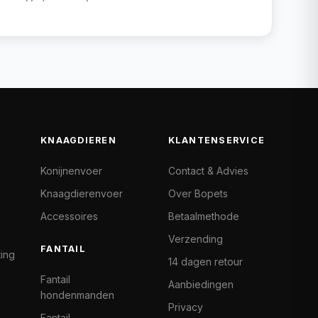
KNAAGDIEREN
KLANTENSERVICE
Konijnenvoer
Contact & Advies
Knaagdierenvoer
Over Bopets
Accessoires
Betaalmethode
Verzending
FANTAIL
ting
14 dagen retour
Fantail
Aanbiedingen
hondenmanden
Privacy
Fantail