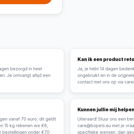
Kan ik een product ret
agen bezorgd in heel
Ja, je hebt 14 dagen bedenk
ren. Je ontvangt altijd een
ongebruikt en in de origin
contact met ons op via car
Kunnen jullie mij helpe
ngen vanaf 70 euro; dit geldt
Uiteraard! Stuur ons een beri
nen 15 kg rekenen we €8,
care@bopets.eu met je vraag
oor bestellingen onder €70
specifieke wensen, dan geve