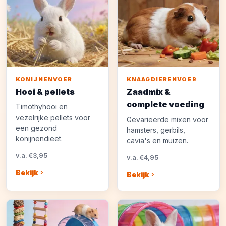
KONIJNENVOER
KNAAGDIERENVOER
Hooi & pellets
Zaadmix &
complete voeding
Timothyhooi en
vezelrijke pellets voor
Gevarieerde mixen voor
een gezond
hamsters, gerbils,
konijnendieet.
cavia's en muizen.
v.a. €3,95
v.a. €4,95
Bekijk
Bekijk