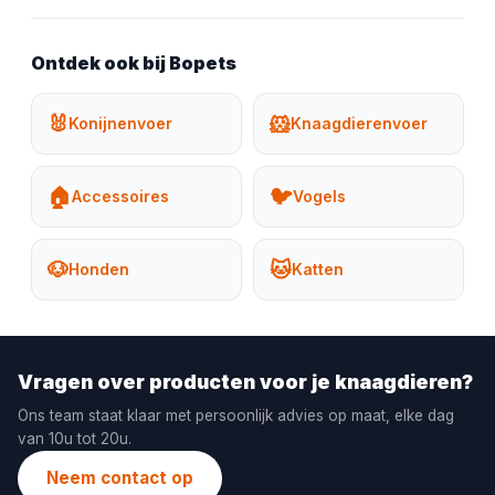
Ontdek ook bij Bopets
🐰
🐹
Konijnenvoer
Knaagdierenvoer
🏠
🐦
Accessoires
Vogels
🐶
🐱
Honden
Katten
Vragen over producten voor je knaagdieren?
Ons team staat klaar met persoonlijk advies op maat, elke dag
van 10u tot 20u.
Neem contact op