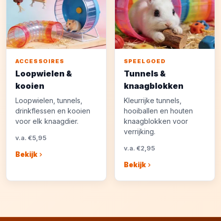
ACCESSOIRES
SPEELGOED
Loopwielen &
Tunnels &
kooien
knaagblokken
Loopwielen, tunnels,
Kleurrijke tunnels,
drinkflessen en kooien
hooiballen en houten
voor elk knaagdier.
knaagblokken voor
verrijking.
v.a. €5,95
v.a. €2,95
Bekijk
Bekijk