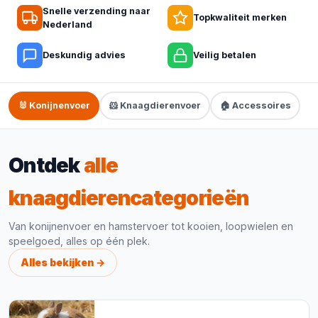
Snelle verzending naar
Topkwaliteit merken
Nederland
Deskundig advies
Veilig betalen
🐰 Konijnenvoer
🐹 Knaagdierenvoer
🏠 Accessoires
Ontdek
alle
knaagdierencategorieën
Van konijnenvoer en hamstervoer tot kooien, loopwielen en
speelgoed, alles op één plek.
Alles bekijken →