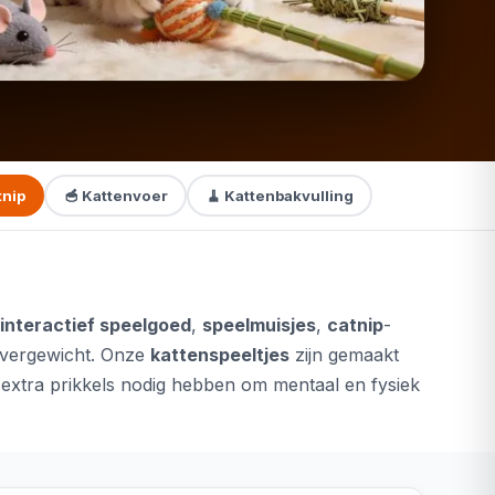
tnip
🥣 Kattenvoer
🧹 Kattenbakvulling
interactief speelgoed
,
speelmuisjes
,
catnip
-
overgewicht. Onze
kattenspeeltjes
zijn gemaakt
e extra prikkels nodig hebben om mentaal en fysiek