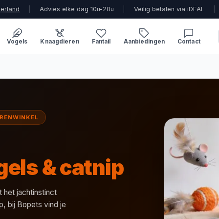
derland
|
Advies elke dag 10u-20u
|
Veilig betalen via iDEAL
|
Vogels
Knaagdieren
Fantail
Aanbiedingen
Contact
ERENWINKEL
els & catnip
het jachtinstinct
p, bij Bopets vind je