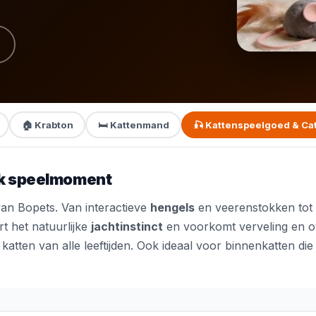
🏠 Krabton
🛏️ Kattenmand
🎣 Kattenspeelgoed & Ca
elk speelmoment
an Bopets. Van interactieve
hengels
en veerenstokken tot
rt het natuurlijke
jachtinstinct
en voorkomt verveling en 
katten van alle leeftijden. Ook ideaal voor binnenkatten di