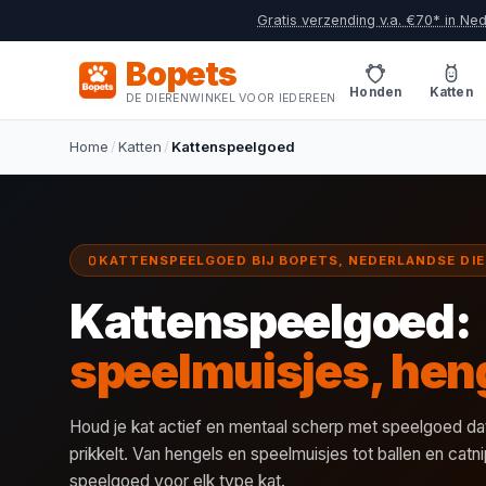
Gratis verzending v.a. €70* in Ne
Bopets
Honden
Katten
DE DIERENWINKEL VOOR IEDEREEN
Home
/
Katten
/
Kattenspeelgoed
KATTENSPEELGOED BIJ BOPETS, NEDERLANDSE DI
Kattenspeelgoed:
speelmuisjes, heng
Houd je kat actief en mentaal scherp met speelgoed dat 
prikkelt. Van hengels en speelmuisjes tot ballen en catni
speelgoed voor elk type kat.