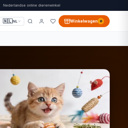
Nederlandse online dierenwinkel
🇳🇱
Winkelwagen
NL
0