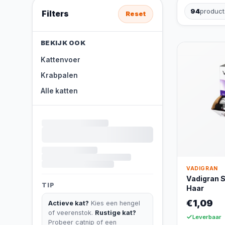
94
produc
Filters
Reset
BEKIJK OOK
Kattenvoer
Krabpalen
Alle katten
VADIGRAN
Vadigran S
TIP
Haar
€1,09
Actieve kat?
Kies een hengel
of veerenstok.
Rustige kat?
Leverbaar
Probeer catnip of een