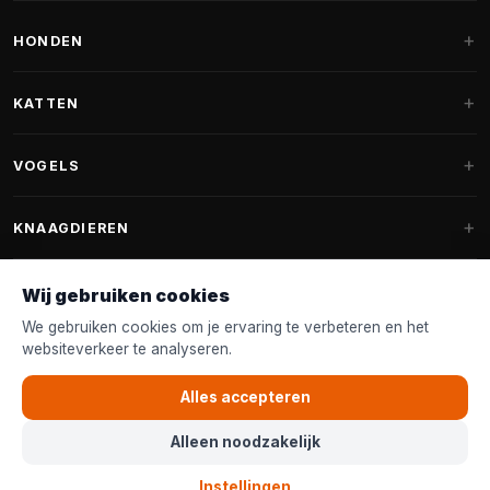
HONDEN
Hondenmanden
KATTEN
Hondenkussens
Krabpalen
VOGELS
Fantail hondenmanden
Krabpaal grote katten
Hondenvoer
Parkieten
KNAAGDIEREN
Krabpalen voor Maine Coon
Hondensnoepjes & Snacks
Vogelvoer binnenvogels
Krabpaal onderdelen
Konijnenvoer
Wij gebruiken cookies
Hondenspeelgoed
Voederhuisjes
FANTAIL
Krabtonnen
Knaagdierenvoer
We gebruiken cookies om je ervaring te verbeteren en het
Halsband & Lijn
Nestkastjes & Nesting
websiteverkeer te analyseren.
Kattenmanden
Accessoires
Fantail hondenmanden
KLANTENSERVICE
Shampoo & Verzorging
Tuinvogelvoer
Kattenspeelgoed
Alles accepteren
Fantail hondenkussens
Vogelspeelgoed
Contact & Advies
Kattenvoer
Alleen noodzakelijk
Fantail vervanghoezen
© 2026
Over Bopets
Bopets
| De online dierenwinkel voor iedereen in Nederland
Klimwand voor katten
Cat Climb Fantail
Instellingen