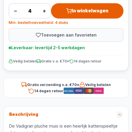
−
+
In winkelwagen
Min. bestelhoeveelheid: 4 stuks
Toevoegen aan favorieten
Leverbaar: levertijd 2-5 werkdagen
Veilig betalen
Gratis v.a. €70*
14 dagen retour
Gratis verzending v.a. €70*
Veilig betalen
14 dagen retour
VISA
Bancontact
iDEAL
Beschrijving
De Vadigran pluche muis is een heerlijk kattenspeeltje