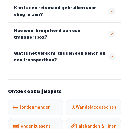
Kan ik een reismand gebruiken voor
vliegreizen?
Hoe wen ik mijn hond aan een
transportbox?
Wat is het verschil tussen een bench en
een transportbox?
Ontdek ook bij Bopets
🛏️
🚶
Hondenmanden
Wandelaccessoires
💤
📏
Hondenkussens
Halsbanden & lijnen