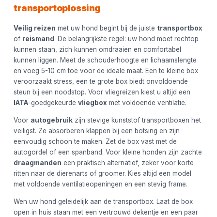
transportoplossing
Veilig reizen
met uw hond begint bij de juiste
transportbox
of
reismand
. De belangrijkste regel: uw hond moet rechtop
kunnen staan, zich kunnen omdraaien en comfortabel
kunnen liggen. Meet de schouderhoogte en lichaamslengte
en voeg 5-10 cm toe voor de ideale maat. Een te kleine box
veroorzaakt stress, een te grote box biedt onvoldoende
steun bij een noodstop. Voor vliegreizen kiest u altijd een
IATA
-goedgekeurde
vliegbox
met voldoende ventilatie.
Voor
autogebruik
zijn stevige kunststof transportboxen het
veiligst. Ze absorberen klappen bij een botsing en zijn
eenvoudig schoon te maken. Zet de box vast met de
autogordel of een spanband. Voor kleine honden zijn zachte
draagmanden
een praktisch alternatief, zeker voor korte
ritten naar de dierenarts of groomer. Kies altijd een model
met voldoende ventilatieopeningen en een stevig frame.
Wen uw hond geleidelijk aan de transportbox. Laat de box
open in huis staan met een vertrouwd dekentje en een paar