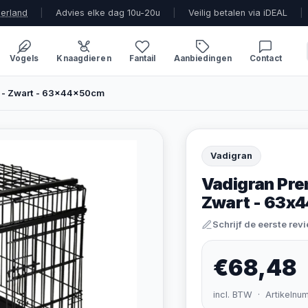
derland
|
Advies elke dag 10u-20u
|
Veilig betalen via iDEAL
|
Vogels
Knaagdieren
Fantail
Aanbiedingen
Contact
 - Zwart - 63x44x50cm
Vadigran
Vadigran Pr
Zwart - 63x
Schrijf de eerste rev
€68,48
incl. BTW · Artikelnu