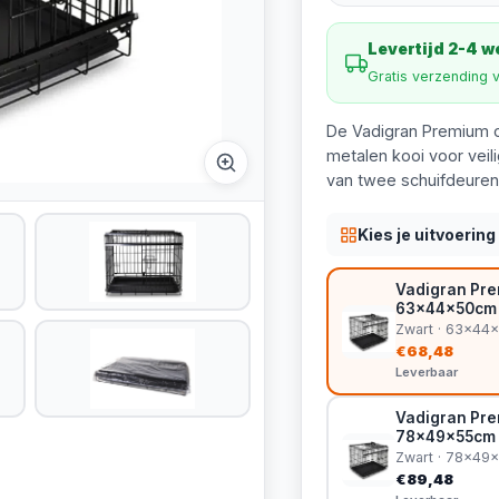
Levertijd 2-4 
Gratis verzending 
De Vadigran Premium o
metalen kooi voor veil
van twee schuifdeuren
Kies je uitvoering
Vadigran Pre
63x44x50cm
Zwart · 63x44
€68,48
Leverbaar
Vadigran Pre
78x49x55cm
Zwart · 78x49
€89,48