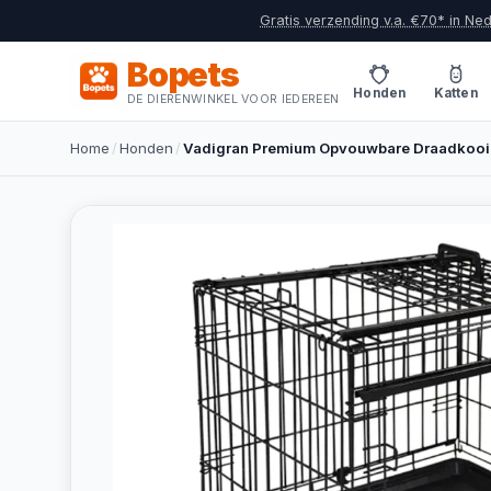
Gratis verzending v.a. €70* in Ne
Bopets
Honden
Katten
DE DIERENWINKEL VOOR IEDEREEN
Home
/
Honden
/
Vadigran Premium Opvouwbare Draadkooi