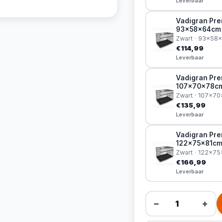
Leverbaar
Vadigran Pre
93x58x64cm
Zwart · 93x58
€114,99
Leverbaar
Vadigran Pre
107x70x78c
Zwart · 107x7
€135,99
Leverbaar
Vadigran Pre
122x75x81c
Zwart · 122x7
€166,99
Leverbaar
−
+