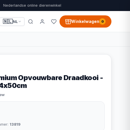
Nederlandse online dierenwinkel
🇳🇱
Winkelwagen
NL
0
emium Opvouwbare Draadkooi -
44x50cm
iew
mmer:
13819