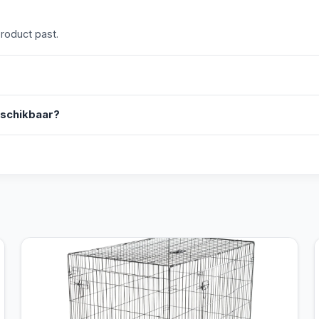
product past.
eschikbaar?