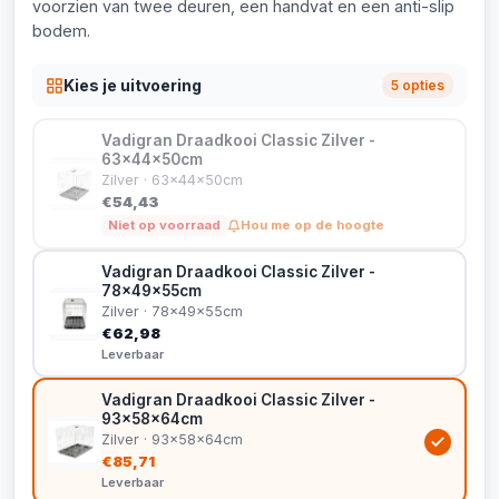
voorzien van twee deuren, een handvat en een anti-slip
bodem.
Kies je uitvoering
5 opties
Vadigran Draadkooi Classic Zilver -
63x44x50cm
Zilver · 63x44x50cm
€54,43
Niet op voorraad
Hou me op de hoogte
Vadigran Draadkooi Classic Zilver -
78x49x55cm
Zilver · 78x49x55cm
€62,98
Leverbaar
Vadigran Draadkooi Classic Zilver -
93x58x64cm
Zilver · 93x58x64cm
€85,71
Leverbaar