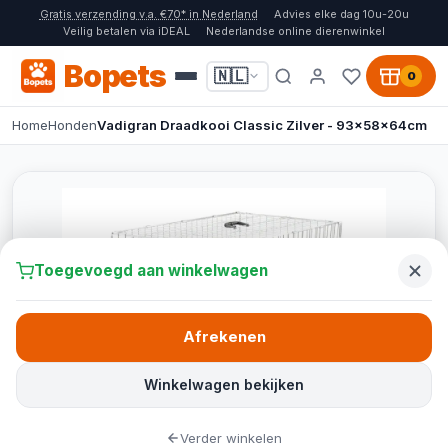
Gratis verzending v.a. €70* in Nederland
Advies elke dag 10u-20u
Veilig betalen via iDEAL
Nederlandse online dierenwinkel
Bopets
🇳🇱
0
Home
Honden
Vadigran Draadkooi Classic Zilver - 93x58x64cm
Toegevoegd aan winkelwagen
Afrekenen
Winkelwagen bekijken
Verder winkelen