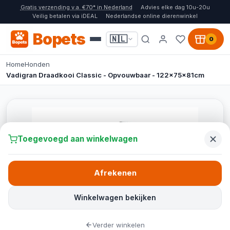
Gratis verzending v.a. €70* in Nederland
Advies elke dag 10u-20u
Veilig betalen via iDEAL
Nederlandse online dierenwinkel
Bopets
🇳🇱
0
Home
Honden
Vadigran Draadkooi Classic - Opvouwbaar - 122x75x81cm
Toegevoegd aan winkelwagen
Afrekenen
Winkelwagen bekijken
Verder winkelen