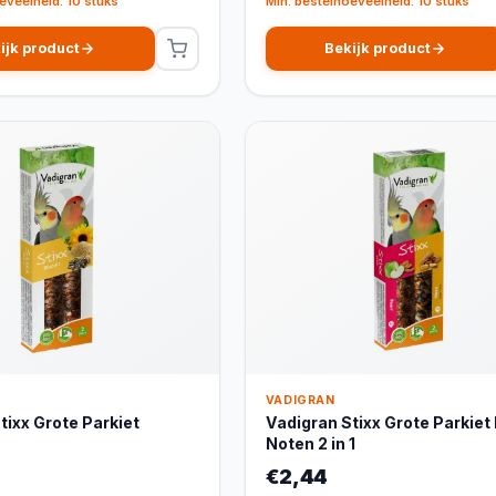
eveelheid: 10 stuks
Min. bestelhoeveelheid: 10 stuks
ijk product
Bekijk product
VADIGRAN
tixx Grote Parkiet
Vadigran Stixx Grote Parkiet 
Noten 2 in 1
€2,44