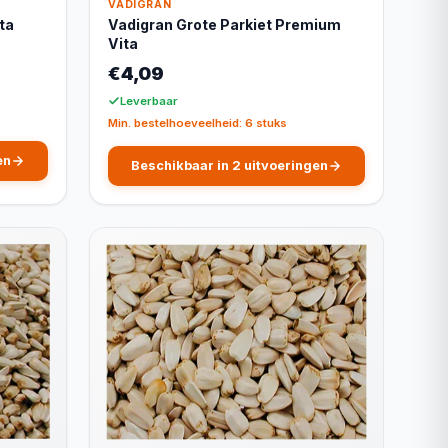
VADIGRAN
ta
Vadigran Grote Parkiet Premium
Vita
€4,09
Leverbaar
Min. bestelhoeveelheid: 6 stuks
en
Beschikbaar in 2 uitvoeringen