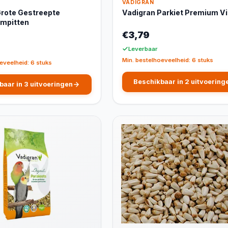
VADIGRAN
Grote Gestreepte
Vadigran Parkiet Premium Vi
mpitten
€3,79
Leverbaar
Min. bestelhoeveelheid: 6 stuks
eveelheid: 6 stuks
Beschikbaar in 2 uitvoering
baar in 3 uitvoeringen