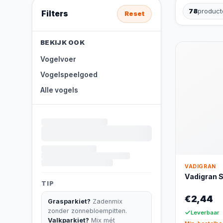
78
product
Filters
Reset
BEKIJK OOK
Vogelvoer
Vogelspeelgoed
Alle vogels
VADIGRAN
Vadigran St
TIP
€2,44
Grasparkiet?
Zadenmix
zonder zonnebloempitten.
Leverbaar
Valkparkiet?
Mix mét