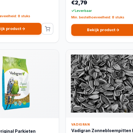
€2,79
Leverbaar
eveelheid: 8 stuks
Min. bestelhoeveelheid: 8 stuks
ijk product
Bekijk product
VADIGRAN
Vadigran Zonnebloempitten 
riginal Parkieten