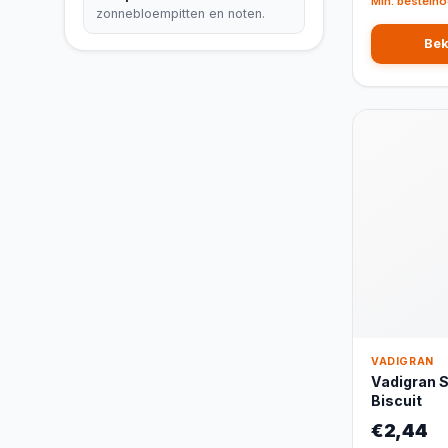
Min. bestelho
zonnebloempitten en noten.
Bek
VADIGRAN
Vadigran S
Biscuit
€2,44