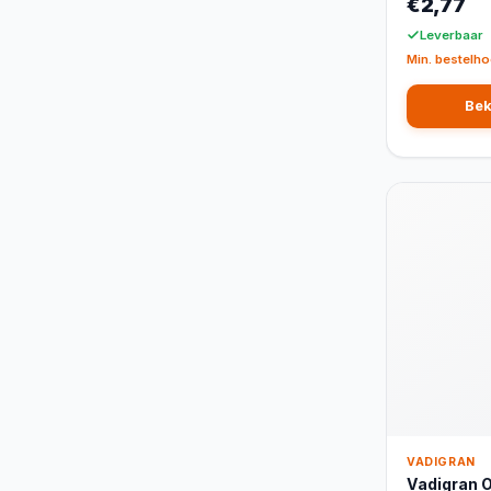
€2,77
Leverbaar
Min. bestelho
Bek
VADIGRAN
Vadigran O