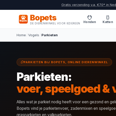
Gratis verzending v.a. €70* in Ne
Bopets
Honden
Katten
DE DIERENWINKEL VOOR IEDEREEN
Home
/
Vogels
/
Parkieten
PARKIETEN BIJ BOPETS, ONLINE DIERENWINKEL
Parkieten:
voer, speelgoed & 
Alles wat je parkiet nodig heeft voor een gezond en gelu
Bopets vind je parkietenvoer, zadenmixen en speelgoe
grasparkieten en valkparkieten.