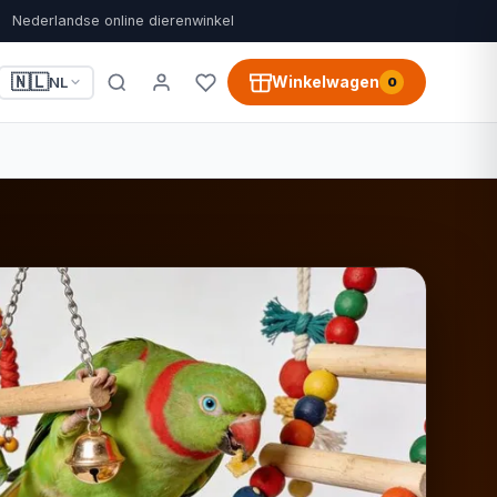
Nederlandse online dierenwinkel
🇳🇱
Winkelwagen
NL
0