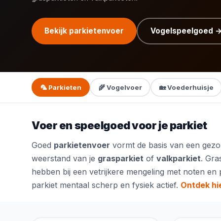
Bekijk parkietenvoer
Vogelspeelgoed 
🦜 Parkieten
🌾 Vogelvoer
🏡 Voederhuisje
Voer en speelgoed voor je parkiet
Goed
parkietenvoer
vormt de basis van een gezon
weerstand van je
grasparkiet
of
valkparkiet
. Gra
hebben bij een vetrijkere mengeling met noten en p
parkiet mentaal scherp en fysiek actief.
Ontdek hie