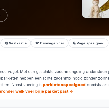
→
🪹 Nestkastje
🐦 Tuinvogelvoer
🎠 Vogelspeelgoed
de vogel. Met een geschikte zadenmengeling ondersteun je 
sparkieten hebben een lichte zadenmix nodig zonder zonnebl
itten. Naast voeding is
parkietenspeelgoed
onmisbaar: 
ronder welk voer bij je parkiet past ↓