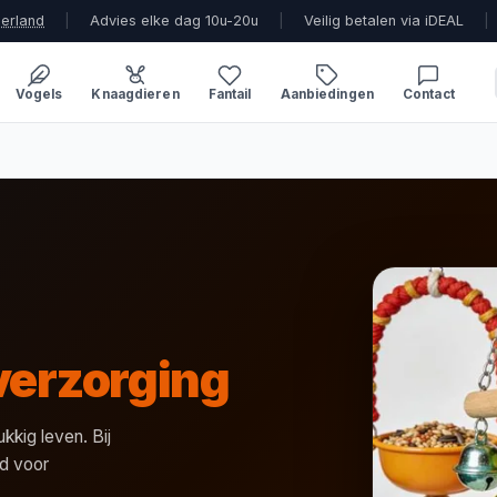
derland
|
Advies elke dag 10u-20u
|
Veilig betalen via iDEAL
|
Vogels
Knaagdieren
Fantail
Aanbiedingen
Contact
verzorging
kkig leven. Bij
d voor