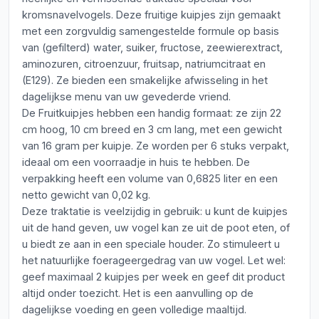
kromsnavelvogels. Deze fruitige kuipjes zijn gemaakt
met een zorgvuldig samengestelde formule op basis
van (gefilterd) water, suiker, fructose, zeewierextract,
aminozuren, citroenzuur, fruitsap, natriumcitraat en
(E129). Ze bieden een smakelijke afwisseling in het
dagelijkse menu van uw gevederde vriend.
De Fruitkuipjes hebben een handig formaat: ze zijn 22
cm hoog, 10 cm breed en 3 cm lang, met een gewicht
van 16 gram per kuipje. Ze worden per 6 stuks verpakt,
ideaal om een voorraadje in huis te hebben. De
verpakking heeft een volume van 0,6825 liter en een
netto gewicht van 0,02 kg.
Deze traktatie is veelzijdig in gebruik: u kunt de kuipjes
uit de hand geven, uw vogel kan ze uit de poot eten, of
u biedt ze aan in een speciale houder. Zo stimuleert u
het natuurlijke foerageergedrag van uw vogel. Let wel:
geef maximaal 2 kuipjes per week en geef dit product
altijd onder toezicht. Het is een aanvulling op de
dagelijkse voeding en geen volledige maaltijd.