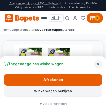
Gratis verzending v.a. €70* in Nederland
Advies elke dag 10u-20u
Veilig betalen via iDEAL
Nederlandse online dierenwinkel
Bopets
🇳🇱
0
Home
Vogels
Parkieten
ESVE Fruitkuipjes Aardbei
Toegevoegd aan winkelwagen
Afrekenen
Winkelwagen bekijken
Verder winkelen