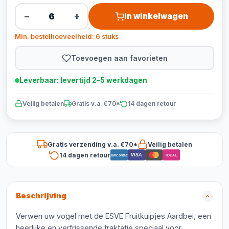
−
+
In winkelwagen
Min. bestelhoeveelheid: 6 stuks
Toevoegen aan favorieten
Leverbaar: levertijd 2-5 werkdagen
Veilig betalen
Gratis v.a. €70*
14 dagen retour
Gratis verzending v.a. €70*
Veilig betalen
14 dagen retour
VISA
Bancontact
iDEAL
Beschrijving
Verwen uw vogel met de ESVE Fruitkuipjes Aardbei, een
heerlijke en verfrissende traktatie speciaal voor