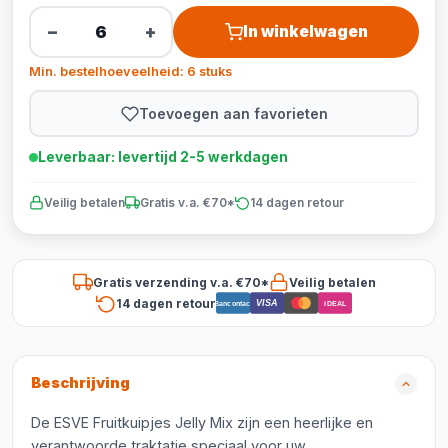
−
+
In winkelwagen
Min. bestelhoeveelheid: 6 stuks
Toevoegen aan favorieten
Leverbaar: levertijd 2-5 werkdagen
Veilig betalen
Gratis v.a. €70*
14 dagen retour
Gratis verzending v.a. €70*
Veilig betalen
14 dagen retour
VISA
Bancontact
iDEAL
Beschrijving
De ESVE Fruitkuipjes Jelly Mix zijn een heerlijke en
verantwoorde traktatie speciaal voor uw