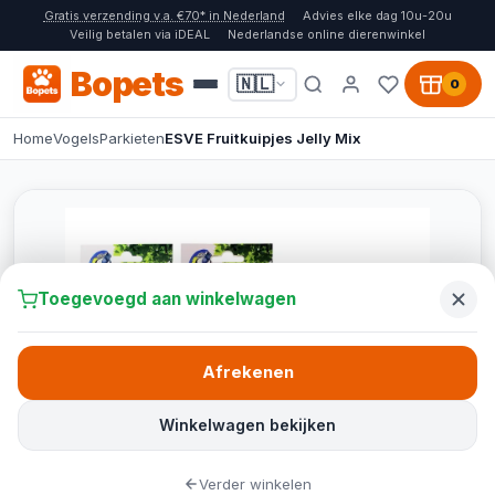
Gratis verzending v.a. €70* in Nederland
Advies elke dag 10u-20u
Veilig betalen via iDEAL
Nederlandse online dierenwinkel
Bopets
🇳🇱
0
Home
Vogels
Parkieten
ESVE Fruitkuipjes Jelly Mix
Toegevoegd aan winkelwagen
Afrekenen
Winkelwagen bekijken
Verder winkelen