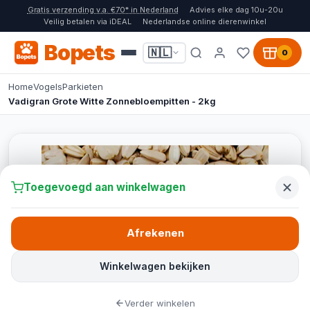
Gratis verzending v.a. €70* in Nederland
Advies elke dag 10u-20u
Veilig betalen via iDEAL
Nederlandse online dierenwinkel
Bopets
🇳🇱
0
Home
Vogels
Parkieten
Vadigran Grote Witte Zonnebloempitten - 2kg
Toegevoegd aan winkelwagen
Afrekenen
Winkelwagen bekijken
Verder winkelen