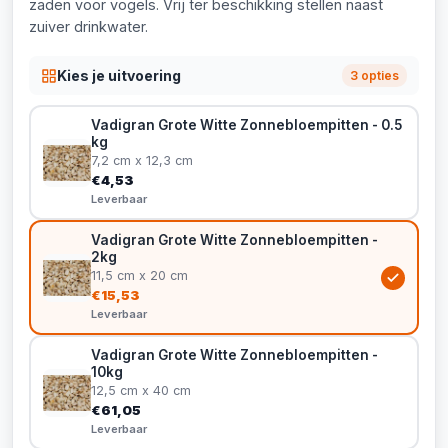
zaden voor vogels. Vrij ter beschikking stellen naast
zuiver drinkwater.
Kies je uitvoering
3 opties
Vadigran Grote Witte Zonnebloempitten - 0.5
kg
7,2 cm x 12,3 cm
€4,53
Leverbaar
Vadigran Grote Witte Zonnebloempitten -
2kg
11,5 cm x 20 cm
€15,53
Leverbaar
Vadigran Grote Witte Zonnebloempitten -
10kg
12,5 cm x 40 cm
€61,05
Leverbaar