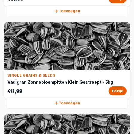
Toevoegen
SINGLE GRAINS & SEEDS
Vadigran Zonnebloempitten Klein Gestreept - 5kg
€11,88
Bekijk
Toevoegen