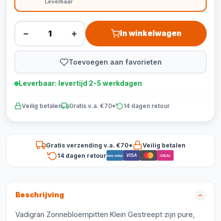
Leverbaar
−
+
In winkelwagen
Toevoegen aan favorieten
Leverbaar: levertijd 2-5 werkdagen
Veilig betalen
Gratis v.a. €70*
14 dagen retour
Gratis verzending v.a. €70*
Veilig betalen
14 dagen retour
VISA
Bancontact
iDEAL
Beschrijving
Vadigran Zonnebloempitten Klein Gestreept zijn pure,