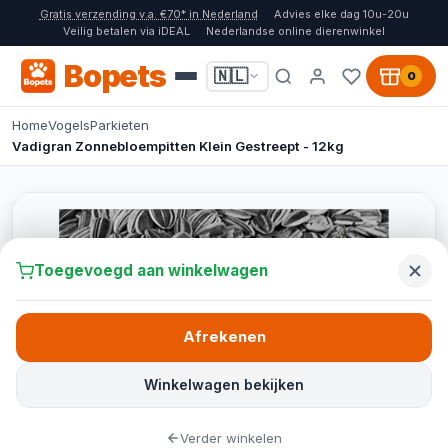
Gratis verzending v.a. €70* in Nederland
Advies elke dag 10u-20u
Veilig betalen via iDEAL
Nederlandse online dierenwinkel
Bopets
🇳🇱
0
Home
Vogels
Parkieten
Vadigran Zonnebloempitten Klein Gestreept - 12kg
Toegevoegd aan winkelwagen
Afrekenen
Winkelwagen bekijken
Verder winkelen