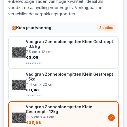
enkelvoudige zaden van hoge kwaliteit, ideaal als
voedzame aanvulling voor vogels. Verkrijgbaar in
verschillende verpakkingsgroottes.
Kies je uitvoering
3 opties
Vadigran Zonnebloempitten Klein Gestreept
- 0.5 kg
7,5 cm x 12 cm
€3,08
Leverbaar
Vadigran Zonnebloempitten Klein Gestreept
- 5kg
11,4 cm x 22 cm
€11,88
Leverbaar
Vadigran Zonnebloempitten Klein
Gestreept - 12kg
12,5 cm x 40 cm
€35,93