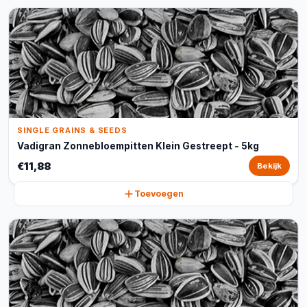
SINGLE GRAINS & SEEDS
Vadigran Zonnebloempitten Klein Gestreept - 5kg
€11,88
Bekijk
Toevoegen