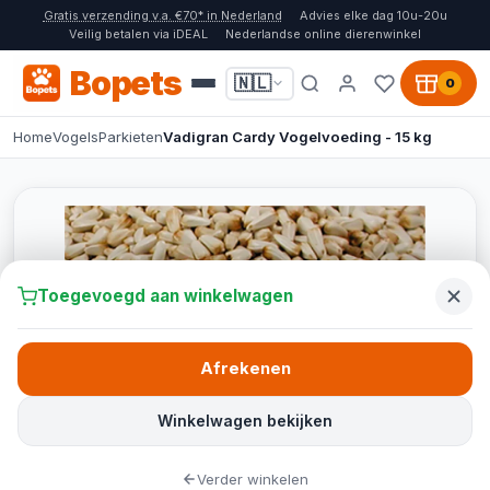
Gratis verzending v.a. €70* in Nederland
Advies elke dag 10u-20u
Veilig betalen via iDEAL
Nederlandse online dierenwinkel
Bopets
🇳🇱
0
Home
Vogels
Parkieten
Vadigran Cardy Vogelvoeding - 15 kg
Toegevoegd aan winkelwagen
Afrekenen
Winkelwagen bekijken
Verder winkelen