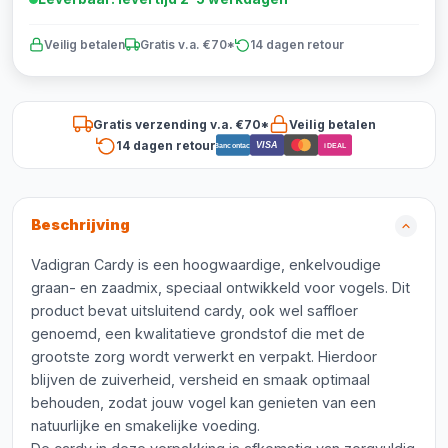
Veilig betalen
Gratis v.a. €70*
14 dagen retour
Gratis verzending v.a. €70*
Veilig betalen
14 dagen retour
VISA
Bancontact
iDEAL
Beschrijving
Vadigran Cardy is een hoogwaardige, enkelvoudige
graan- en zaadmix, speciaal ontwikkeld voor vogels. Dit
product bevat uitsluitend cardy, ook wel saffloer
genoemd, een kwalitatieve grondstof die met de
grootste zorg wordt verwerkt en verpakt. Hierdoor
blijven de zuiverheid, versheid en smaak optimaal
behouden, zodat jouw vogel kan genieten van een
natuurlijke en smakelijke voeding.