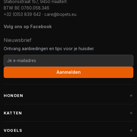
Stationsstraat 157, 9450 Haaltert
BTW: BE 0760.058.346
+32 (0)53 839 642
·
care@bopets.eu
Volg ons op Facebook
Nieuwsbrief
Ontvang aanbiedingen en tips voor je huisdier.
Aanmelden
HONDEN
Hondenmanden
KATTEN
Hondenkussens
Krabpalen
VOGELS
Fantail hondenmanden