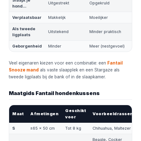
Slaapt je
Uitgestrekt
Opgekruld
hond...
Verplaatsbaar
Makkelijk
Moeilijker
Als tweede
Uitstekend
Minder praktisch
ligplaats
Geborgenheid
Minder
Meer (nestgevoel)
Veel eigenaren kiezen voor een combinatie: een
Fantail
Snooze mand
als vaste slaapplek en een Stargaze als
tweede ligplaats bij de bank of in de slaapkamer.
Maatgids Fantail hondenkussens
Geschikt
Maat
Afmetingen
Voorbeeldrassen
voor
S
±65 x 50 cm
Tot 8 kg
Chihuahua, Maltezer
Beagle, Cocker