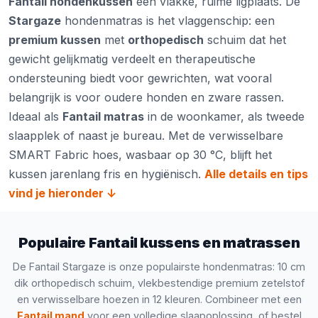
Fantail hondenkussen
een vlakke, ruime ligplaats. De
Stargaze
hondenmatras is het vlaggenschip: een
premium kussen
met
orthopedisch
schuim dat het
gewicht gelijkmatig verdeelt en therapeutische
ondersteuning biedt voor gewrichten, wat vooral
belangrijk is voor oudere honden en zware rassen.
Ideaal als
Fantail matras
in de woonkamer, als tweede
slaapplek of naast je bureau. Met de verwisselbare
SMART Fabric hoes, wasbaar op 30 °C, blijft het
kussen jarenlang fris en hygiënisch.
Alle details en tips
vind je hieronder ↓
Populaire Fantail kussens en matrassen
De Fantail Stargaze is onze populairste hondenmatras: 10 cm
dik orthopedisch schuim, vlekbestendige premium zetelstof
en verwisselbare hoezen in 12 kleuren. Combineer met een
Fantail mand
voor een volledige slaapoplossing, of bestel