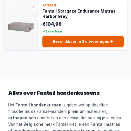
FANTAIL
Fantail Stargaze Endurance Matras
Harbor Grey
€104,99
Leverbaar
Beschikbaar in 3 uitvoeringen
Alles over Fantail hondenkussens
Het
Fantail hondenkussen
is gebouwd op dezelfde
filosofie als de Fantail-manden:
premium
materialen,
orthopedisch
comfort en een design dat past bij je interieur.
Van het
Belgische merk
Fantail kies je een
Fantail matras
of
hondenmatras
met
memoryfoam kussen
technologie.