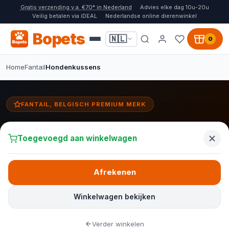
Gratis verzending v.a. €70* in Nederland
Advies elke dag 10u-20u
Veilig betalen via iDEAL
Nederlandse online dierenwinkel
Bopets
🇳🇱
0
Home
Fantail
Hondenkussens
FANTAIL, BELGISCH PREMIUM MERK
Fantail hondenkussens
Toegevoegd aan winkelwagen
Fantail hondenkussens en matrassen met orthopedisch
memoryfoam voor optimale ondersteuning. Kies uit de Stargaze
matras in 12 kleuren voor een comfortabele en stijlvolle slaapplek.
Afrekenen
Winkelwagen bekijken
Bekijk alle kussens
Fantail manden
Verder winkelen