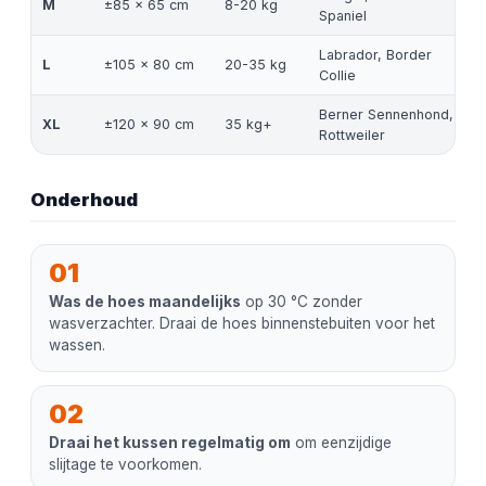
M
±85 x 65 cm
8-20 kg
Spaniel
Labrador, Border
L
±105 x 80 cm
20-35 kg
Collie
Berner Sennenhond,
XL
±120 x 90 cm
35 kg+
Rottweiler
Onderhoud
01
Was de hoes maandelijks
op 30 °C zonder
wasverzachter. Draai de hoes binnenstebuiten voor het
wassen.
02
Draai het kussen regelmatig om
om eenzijdige
slijtage te voorkomen.