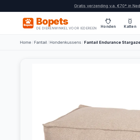
Gratis verzending v.a. €70* in Ne
Bopets
Honden
Katten
DE DIERENWINKEL VOOR IEDEREEN
Home
/
Fantail
/
Hondenkussens
/
Fantail Endurance Stargaz