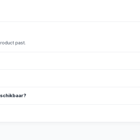
product past.
eschikbaar?