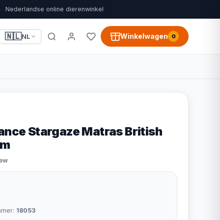
Nederlandse online dierenwinkel
🇳🇱
Winkelwagen
NL
0
ance Stargaze Matras British
cm
iew
mmer:
18053