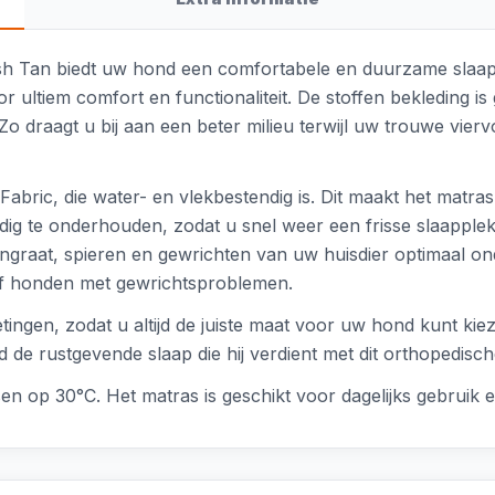
ish Tan biedt uw hond een comfortabele en duurzame slaapp
r ultiem comfort en functionaliteit. De stoffen bekleding i
. Zo draagt u bij aan een beter milieu terwijl uw trouwe vier
ic, die water- en vlekbestendig is. Dit maakt het matras 
g te onderhouden, zodat u snel weer een frisse slaapplek
graat, spieren en gewrichten van uw huisdier optimaal onde
f honden met gewrichtsproblemen.
tingen, zodat u altijd de juiste maat voor uw hond kunt kieze
ond de rustgevende slaap die hij verdient met dit orthopedisc
en op 30°C. Het matras is geschikt voor dagelijks gebruik e