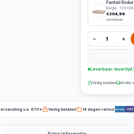
Fantail Endu
Beige · 120x9
€204,99
Leverbaar
−
+
Leverbaar: levertij
Veilig betalen
Gratis 
verzending v.a. €70*
Veilig betalen
14 dagen retour
VISA
Bancontact
Extra informatie