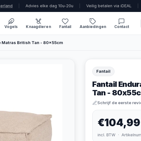
derland
|
Advies elke dag 10u-20u
|
Veilig betalen via iDEAL
|
Vogels
Knaagdieren
Fantail
Aanbiedingen
Contact
e Matras British Tan - 80x55cm
Fantail
Fantail Endur
Tan - 80x55
Schrijf de eerste rev
€104,99
incl. BTW · Artikelnu