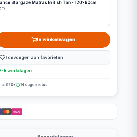
rance Stargaze Matras British Tan - 120x90cm
0cm
In winkelwagen
Toevoegen aan favorieten
d 2-5 werkdagen
v.a. €70*
14 dagen retour
iDEAL
Beoordelingen