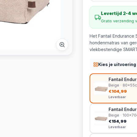
Levertijd 2-4 
Gratis verzending 
Het Fantail Endurance S
hondenmatras van gere
vlekbestendige SMART
Kies je uitvoering
Fantail Endu
Beige · 80x55
€104,99
Leverbaar
Fantail Endu
Beige · 100x7
€154,99
Leverbaar