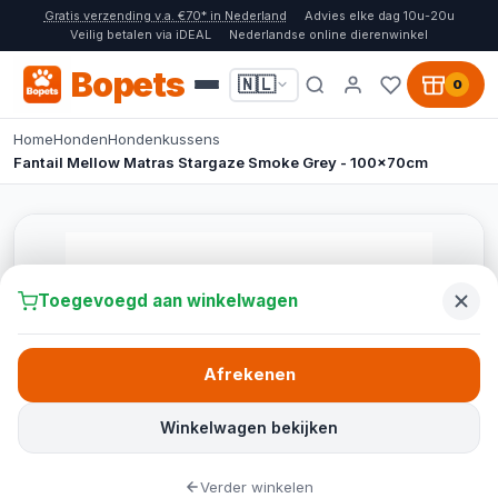
Gratis verzending v.a. €70* in Nederland
Advies elke dag 10u-20u
Veilig betalen via iDEAL
Nederlandse online dierenwinkel
Bopets
🇳🇱
0
Home
Honden
Hondenkussens
Fantail Mellow Matras Stargaze Smoke Grey - 100x70cm
Toegevoegd aan winkelwagen
Afrekenen
Winkelwagen bekijken
Verder winkelen