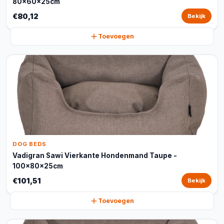
80x60x25cm
€80,12
Bekijk
Toevoegen
DOG BEDS
Vadigran Sawi Vierkante Hondenmand Taupe -
100x80x25cm
€101,51
Bekijk
Toevoegen