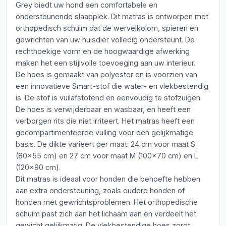
Grey biedt uw hond een comfortabele en
ondersteunende slaapplek. Dit matras is ontworpen met
orthopedisch schuim dat de wervelkolom, spieren en
gewrichten van uw huisdier volledig ondersteunt. De
rechthoekige vorm en de hoogwaardige afwerking
maken het een stijlvolle toevoeging aan uw interieur.
De hoes is gemaakt van polyester en is voorzien van
een innovatieve Smart-stof die water- en vlekbestendig
is. De stof is vuilafstotend en eenvoudig te stofzuigen.
De hoes is verwijderbaar en wasbaar, en heeft een
verborgen rits die niet irriteert. Het matras heeft een
gecompartimenteerde vulling voor een gelijkmatige
basis. De dikte varieert per maat: 24 cm voor maat S
(80x55 cm) en 27 cm voor maat M (100x70 cm) en L
(120x90 cm).
Dit matras is ideaal voor honden die behoefte hebben
aan extra ondersteuning, zoals oudere honden of
honden met gewrichtsproblemen. Het orthopedische
schuim past zich aan het lichaam aan en verdeelt het
gewicht gelijkmatig. De vlekbestendige hoes zorgt