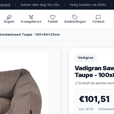
derland
|
Advies elke dag 10u-20u
|
Veilig betalen via iDEAL
|
Vogels
Knaagdieren
Fantail
Aanbiedingen
Contact
e Hondenmand Taupe - 100x80x25cm
Vadigran
Vadigran Sa
Taupe - 100
Schrijf de eerste rev
€101,51
incl. BTW · Artikelnu