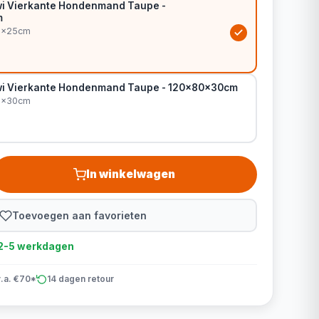
i Vierkante Hondenmand Taupe -
m
0x25cm
wi Vierkante Hondenmand Taupe - 120x80x30cm
0x30cm
In winkelwagen
Toevoegen aan favorieten
d 2-5 werkdagen
v.a. €70*
14 dagen retour