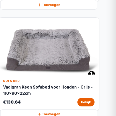
Toevoegen
SOFA BED
Vadigran Keon Sofabed voor Honden - Grijs -
110x90x22cm
€130,64
Bekijk
Toevoegen