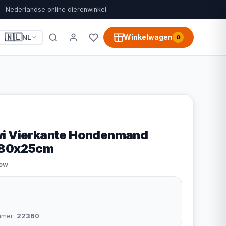
Nederlandse online dierenwinkel
🇳🇱
Winkelwagen
NL
0
wi Vierkante Hondenmand
x80x25cm
iew
mmer:
22360