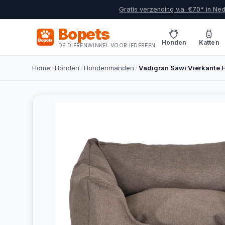
Gratis verzending v.a. €70* in Ne
Bopets
Honden
Katten
DE DIERENWINKEL VOOR IEDEREEN
Home
/
Honden
/
Hondenmanden
/
Vadigran Sawi Vierkant