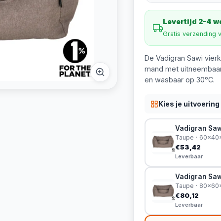
Levertijd 2-4 
Gratis verzending 
De Vadigran Sawi vier
mand met uitneembaar
en wasbaar op 30°C.
Kies je uitvoering
Vadigran Sa
Taupe · 60x4
€53,42
Leverbaar
Vadigran Sa
Taupe · 80x6
€80,12
Leverbaar