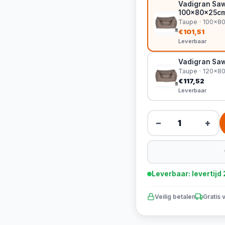
Vadigran Saw
100x80x25c
Taupe · 100x8
€101,51
Leverbaar
Vadigran Sa
Taupe · 120x8
€117,52
Leverbaar
−
+
Leverbaar: levertij
Veilig betalen
Gratis 