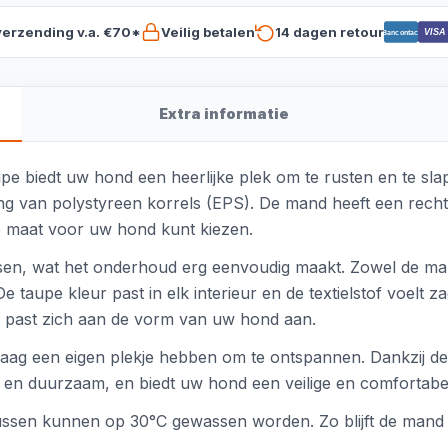
verzending v.a. €70*
Veilig betalen
14 dagen retour
VISA
Bancontact
Extra informatie
e biedt uw hond een heerlijke plek om te rusten en te sl
ling van polystyreen korrels (EPS). De mand heeft een recht
ste maat voor uw hond kunt kiezen.
sen, wat het onderhoud erg eenvoudig maakt. Zowel de ma
upe kleur past in elk interieur en de textielstof voelt za
 past zich aan de vorm van uw hond aan.
ag een eigen plekje hebben om te ontspannen. Dankzij de 
ig en duurzaam, en biedt uw hond een veilige en comfortabe
sen kunnen op 30°C gewassen worden. Zo blijft de mand alt