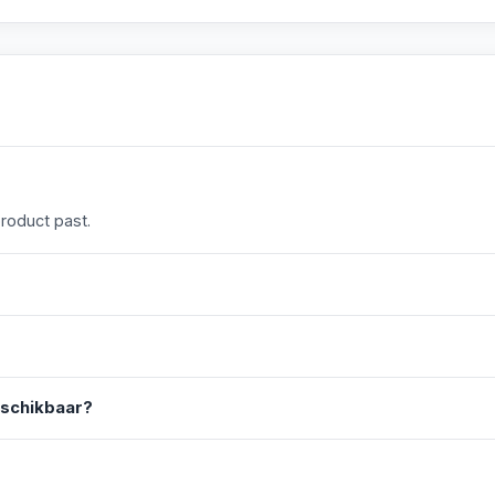
product past.
eschikbaar?