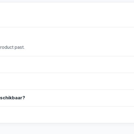
product past.
eschikbaar?