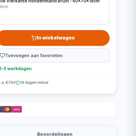
lle Vierkante Hondenmand Bruin - 60x70x18cm
18cm
In winkelwagen
Toevoegen aan favorieten
d 2-5 werkdagen
v.a. €70*
14 dagen retour
iDEAL
Beoordelingen