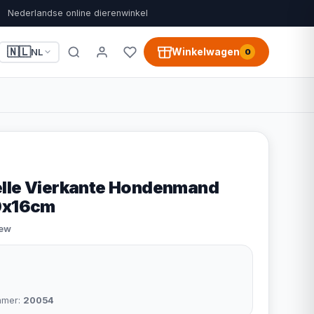
Nederlandse online dierenwinkel
🇳🇱
Winkelwagen
NL
0
elle Vierkante Hondenmand
60x16cm
iew
mmer:
20054