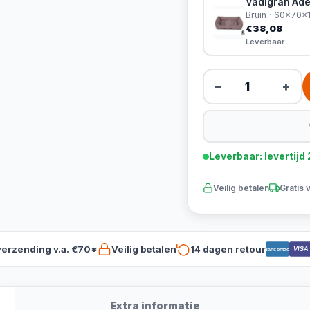
Vadigran Ade
Bruin · 60x70x
€38,08
Leverbaar
−
+
Leverbaar: levertij
Veilig betalen
Gratis 
verzending v.a. €70*
Veilig betalen
14 dagen retour
VISA
Bancontact
Extra informatie