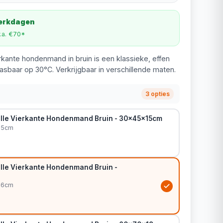
werkdagen
v.a. €70*
rkante hondenmand in bruin is een klassieke, effen
sbaar op 30°C. Verkrijgbaar in verschillende maten.
3 opties
lle Vierkante Hondenmand Bruin - 30x45x15cm
15cm
lle Vierkante Hondenmand Bruin -
16cm