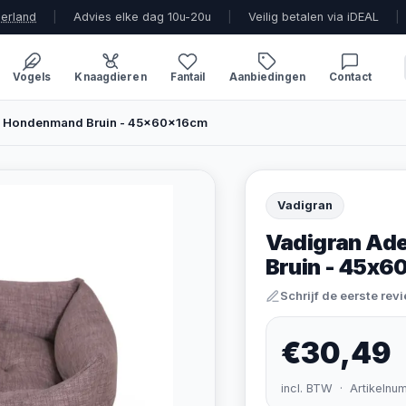
derland
|
Advies elke dag 10u-20u
|
Veilig betalen via iDEAL
|
Vogels
Knaagdieren
Fantail
Aanbiedingen
Contact
te Hondenmand Bruin - 45x60x16cm
Vadigran
Vadigran Ad
Bruin - 45x
Schrijf de eerste rev
€30,49
incl. BTW · Artikelnu