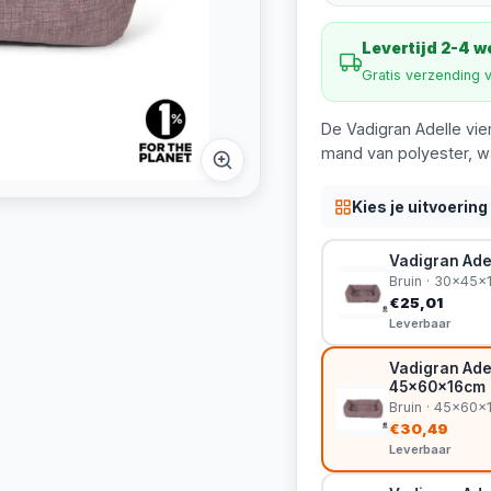
Levertijd 2-4 
Gratis verzending 
De Vadigran Adelle vie
mand van polyester, wa
Kies je uitvoering
Vadigran Ade
Bruin · 30x45x
€25,01
Leverbaar
Vadigran Ade
45x60x16cm
Bruin · 45x60x
€30,49
Leverbaar