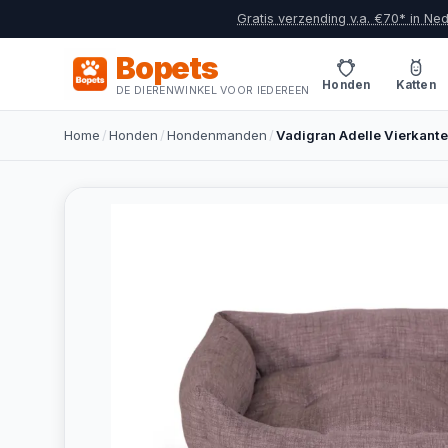
Gratis verzending v.a. €70* in Ne
Bopets
Honden
Katten
DE DIERENWINKEL VOOR IEDEREEN
Home
/
Honden
/
Hondenmanden
/
Vadigran Adelle Vierkan