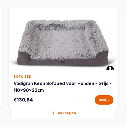
SOFA BED
Vadigran Keon Sofabed voor Honden - Grijs -
110x90x22cm
€130,64
Bekijk
Toevoegen