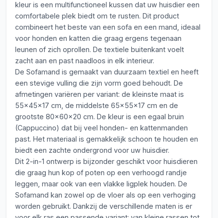
kleur is een multifunctioneel kussen dat uw huisdier een
comfortabele plek biedt om te rusten. Dit product
combineert het beste van een sofa en een mand, ideaal
voor honden en katten die graag ergens tegenaan
leunen of zich oprollen. De textiele buitenkant voelt
zacht aan en past naadloos in elk interieur.
De Sofamand is gemaakt van duurzaam textiel en heeft
een stevige vulling die zijn vorm goed behoudt. De
afmetingen variëren per variant: de kleinste maat is
55x45x17 cm, de middelste 65x55x17 cm en de
grootste 80x60x20 cm. De kleur is een egaal bruin
(Cappuccino) dat bij veel honden- en kattenmanden
past. Het materiaal is gemakkelijk schoon te houden en
biedt een zachte ondergrond voor uw huisdier.
Dit 2-in-1 ontwerp is bijzonder geschikt voor huisdieren
die graag hun kop of poten op een verhoogd randje
leggen, maar ook van een vlakke ligplek houden. De
Sofamand kan zowel op de vloer als op een verhoging
worden gebruikt. Dankzij de verschillende maten is er
voor elk ras een passende variant: van kleine rassen tot