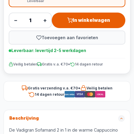
Leverbaar
−
+
In winkelwagen
Toevoegen aan favorieten
Leverbaar: levertijd 2-5 werkdagen
Veilig betalen
Gratis v.a. €70*
14 dagen retour
Gratis verzending v.a. €70*
Veilig betalen
14 dagen retour
VISA
Bancontact
iDEAL
Beschrijving
De Vadigran Sofamand 2 in 1 in de warme Cappuccino