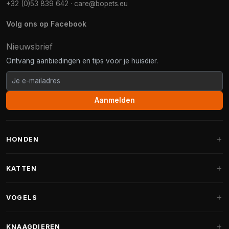
+32 (0)53 839 642
·
care@bopets.eu
Volg ons op Facebook
Nieuwsbrief
Ontvang aanbiedingen en tips voor je huisdier.
Aanmelden
HONDEN
Hondenmanden
KATTEN
Hondenkussens
Krabpalen
VOGELS
Fantail hondenmanden
Krabpaal grote katten
Hondenvoer
Parkieten
KNAAGDIEREN