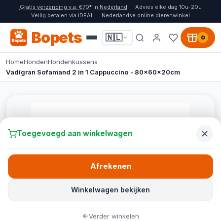
Gratis verzending v.a. €70* in Nederland
Advies elke dag 10u-20u
Veilig betalen via iDEAL
Nederlandse online dierenwinkel
Bopets
🇳🇱
0
Home
Honden
Hondenkussens
Vadigran Sofamand 2 in 1 Cappuccino - 80x60x20cm
Toegevoegd aan winkelwagen
Afrekenen
Winkelwagen bekijken
Verder winkelen