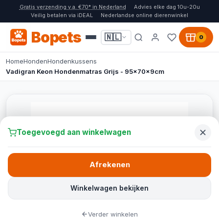
Gratis verzending v.a. €70* in Nederland
Advies elke dag 10u-20u
Veilig betalen via iDEAL
Nederlandse online dierenwinkel
Bopets
🇳🇱
0
Home
Honden
Hondenkussens
Vadigran Keon Hondenmatras Grijs - 95x70x9cm
Toegevoegd aan winkelwagen
Afrekenen
Winkelwagen bekijken
Verder winkelen