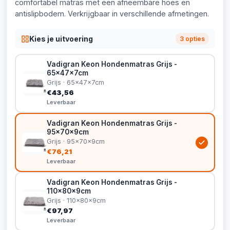
comfortabel matras met een afneembare hoes en
antislipbodem. Verkrijgbaar in verschillende afmetingen.
Kies je uitvoering
3 opties
Vadigran Keon Hondenmatras Grijs -
65x47x7cm
Grijs · 65x47x7cm
€43,56
Leverbaar
Vadigran Keon Hondenmatras Grijs -
95x70x9cm
Grijs · 95x70x9cm
€76,21
Leverbaar
Vadigran Keon Hondenmatras Grijs -
110x80x9cm
Grijs · 110x80x9cm
€97,97
Leverbaar