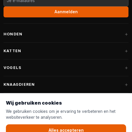
Aanmelden
HONDEN
Hondenmanden
KATTEN
Hondenkussens
Krabpalen
VOGELS
Fantail hondenmanden
Krabpaal grote katten
Hondenvoer
Parkieten
KNAAGDIEREN
Krabpalen voor Maine Coon
Hondensnoepjes & Snacks
Vogelvoer binnenvogels
Krabpaal onderdelen
Konijnenvoer
Wij gebruiken cookies
Hondenspeelgoed
Voederhuisjes
FANTAIL
Krabtonnen
Knaagdierenvoer
We gebruiken cookies om je ervaring te verbeteren en het
Halsband & Lijn
Nestkastjes & Nesting
websiteverkeer te analyseren.
Kattenmanden
Accessoires
Fantail hondenmanden
KLANTENSERVICE
Shampoo & Verzorging
Tuinvogelvoer
Kattenspeelgoed
Alles accepteren
Fantail hondenkussens