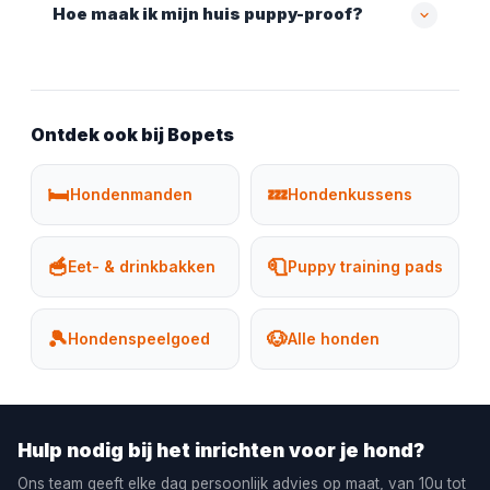
Hoe maak ik mijn huis puppy-proof?
Ontdek ook bij Bopets
🛏️
💤
Hondenmanden
Hondenkussens
🥣
🧻
Eet- & drinkbakken
Puppy training pads
🎾
🐶
Hondenspeelgoed
Alle honden
Hulp nodig bij het inrichten voor je hond?
Ons team geeft elke dag persoonlijk advies op maat, van 10u tot