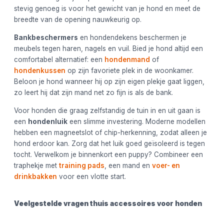
stevig genoeg is voor het gewicht van je hond en meet de
breedte van de opening nauwkeurig op.
Bankbeschermers
en hondendekens beschermen je
meubels tegen haren, nagels en vuil. Bied je hond altijd een
comfortabel alternatief: een
hondenmand
of
hondenkussen
op zijn favoriete plek in de woonkamer.
Beloon je hond wanneer hij op zijn eigen plekje gaat liggen,
zo leert hij dat zijn mand net zo fijn is als de bank.
Voor honden die graag zelfstandig de tuin in en uit gaan is
een
hondenluik
een slimme investering. Moderne modellen
hebben een magneetslot of chip-herkenning, zodat alleen je
hond erdoor kan. Zorg dat het luik goed geïsoleerd is tegen
tocht. Verwelkom je binnenkort een puppy? Combineer een
traphekje met
training pads
, een mand en
voer- en
drinkbakken
voor een vlotte start.
Veelgestelde vragen thuis accessoires voor honden