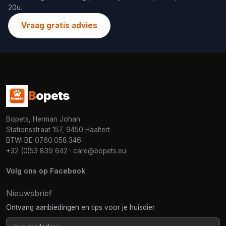
20u.
Vraag gratis advies
B
opets
Bopets, Herman Johan
Stationsstraat 157, 9450 Haaltert
BTW: BE 0760.058.346
+32 (0)53 839 642
·
care@bopets.eu
Volg ons op Facebook
Nieuwsbrief
Ontvang aanbiedingen en tips voor je huisdier.