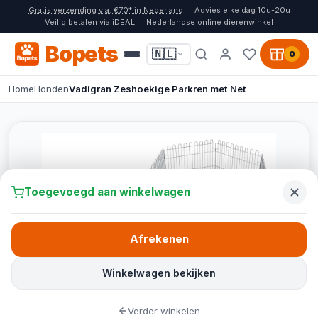
Gratis verzending v.a. €70* in Nederland
Advies elke dag 10u-20u
Veilig betalen via iDEAL
Nederlandse online dierenwinkel
Bopets
🇳🇱
0
Home
Honden
Vadigran Zeshoekige Parkren met Net
Toegevoegd aan winkelwagen
Afrekenen
Winkelwagen bekijken
Verder winkelen