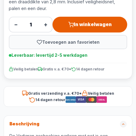
een draaddikte van 2,8 mm. Inclusief veiligheidsnet,
palen en een deur.
−
+
In winkelwagen
Toevoegen aan favorieten
Leverbaar: levertijd 2-5 werkdagen
Veilig betalen
Gratis v.a. €70*
14 dagen retour
Gratis verzending v.a. €70*
Veilig betalen
14 dagen retour
VISA
Bancontact
iDEAL
Beschrijving
De Vadigran zeshoekige parkren met net is een