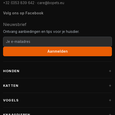
+32 (0)53 839 642
·
care@bopets.eu
Volg ons op Facebook
Nieuwsbrief
Ontvang aanbiedingen en tips voor je huisdier.
Aanmelden
HONDEN
Hondenmanden
KATTEN
Hondenkussens
Krabpalen
VOGELS
Fantail hondenmanden
Krabpaal grote katten
Hondenvoer
Parkieten
KNAAGDIEREN