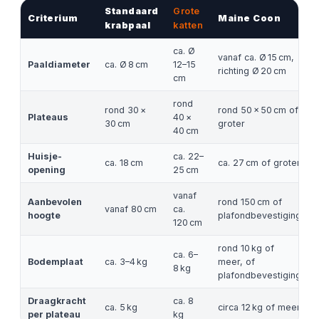
Standaard
Grote
Criterium
Maine Coon
krabpaal
katten
ca. Ø
vanaf ca. Ø 15 cm,
Paaldiameter
ca. Ø 8 cm
12–15
richting Ø 20 cm
cm
rond
rond 30 ×
rond 50 × 50 cm of
Plateaus
40 ×
30 cm
groter
40 cm
Huisje-
ca. 22–
ca. 18 cm
ca. 27 cm of groter
opening
25 cm
vanaf
Aanbevolen
rond 150 cm of
vanaf 80 cm
ca.
hoogte
plafondbevestiging
120 cm
rond 10 kg of
ca. 6–
Bodemplaat
ca. 3–4 kg
meer, of
8 kg
plafondbevestiging
Draagkracht
ca. 8
ca. 5 kg
circa 12 kg of meer
per plateau
kg