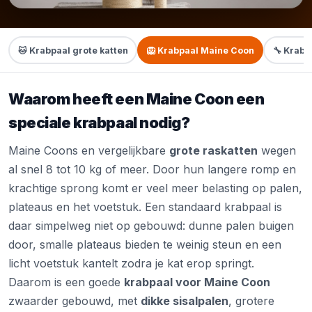
🐱 Krabpaal grote katten
🦁 Krabpaal Maine Coon
🔧 Krabp
Waarom heeft een Maine Coon een
speciale krabpaal nodig?
Maine Coons en vergelijkbare
grote raskatten
wegen
al snel 8 tot 10 kg of meer. Door hun langere romp en
krachtige sprong komt er veel meer belasting op palen,
plateaus en het voetstuk. Een standaard krabpaal is
daar simpelweg niet op gebouwd: dunne palen buigen
door, smalle plateaus bieden te weinig steun en een
licht voetstuk kantelt zodra je kat erop springt.
Daarom is een goede
krabpaal voor Maine Coon
zwaarder gebouwd, met
dikke sisalpalen
, grotere