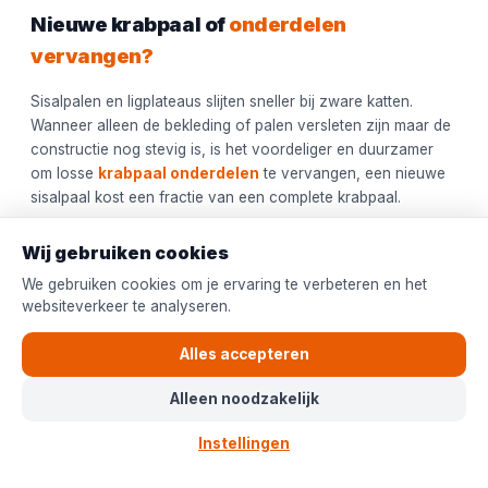
Nieuwe krabpaal of
onderdelen
vervangen?
Sisalpalen en ligplateaus slijten sneller bij zware katten.
Wanneer alleen de bekleding of palen versleten zijn maar de
constructie nog stevig is, is het voordeliger en duurzamer
om losse
krabpaal onderdelen
te vervangen, een nieuwe
sisalpaal kost een fractie van een complete krabpaal.
Is de krabpaal zelf instabiel geworden, wiebelt het voetstuk,
Wij gebruiken cookies
zijn schroefgaten uitgesleten of kraken de plateaus, dan is
We gebruiken cookies om je ervaring te verbeteren en het
het veiliger om te investeren in een volledig nieuw, heavy-
websiteverkeer te analyseren.
duty model. Bekijk ons overzicht
krabpalen
of specifiek de
krabpalen voor grote katten
voor het volledige aanbod.
Alles accepteren
Veelgestelde vragen krabpalen maine coon
Alleen noodzakelijk
Instellingen
Wat is de minimale hoogte voor een
krabpaal voor een Maine Coon?