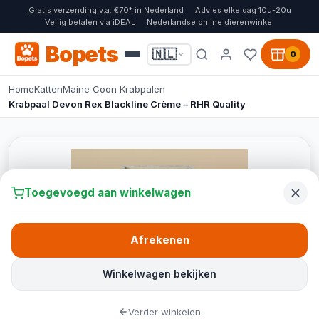
Gratis verzending v.a. €70* in Nederland
Advies elke dag 10u-20u
Veilig betalen via iDEAL
Nederlandse online dierenwinkel
Bopets
🇳🇱
0
Home
Katten
Maine Coon Krabpalen
Krabpaal Devon Rex Blackline Crème – RHR Quality
Toegevoegd aan winkelwagen
Afrekenen
Winkelwagen bekijken
Verder winkelen