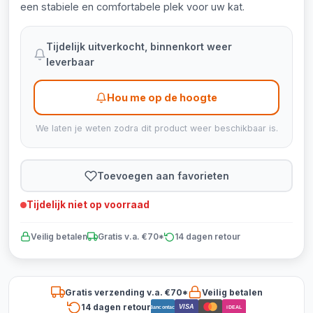
een stabiele en comfortabele plek voor uw kat.
Tijdelijk uitverkocht, binnenkort weer
leverbaar
Hou me op de hoogte
We laten je weten zodra dit product weer beschikbaar is.
Toevoegen aan favorieten
Tijdelijk niet op voorraad
Veilig betalen
Gratis v.a. €70*
14 dagen retour
Gratis verzending v.a. €70*
Veilig betalen
14 dagen retour
VISA
Bancontact
iDEAL