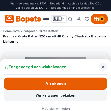
Gratis verzending v.a. €70* in Nederland
Advies elke dag 10u-20u
Veilig betalen via iDEAL
Nederlandse online dierenwinkel
Bopets
🇳🇱
0
Home
Katten
Krabpalen Grote Katten
Krabpaal Grote Katten 120 cm – RHR Quality Chartreux Blackline
Lichtgrijs
Toegevoegd aan winkelwagen
Afrekenen
Winkelwagen bekijken
Verder winkelen