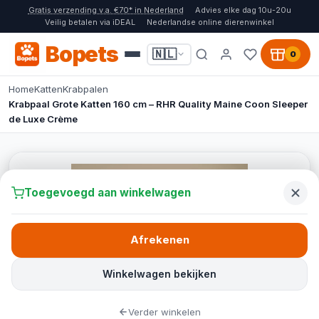
Gratis verzending v.a. €70* in Nederland
Advies elke dag 10u-20u
Veilig betalen via iDEAL
Nederlandse online dierenwinkel
Bopets
🇳🇱
0
Home
Katten
Krabpalen
Krabpaal Grote Katten 160 cm – RHR Quality Maine Coon Sleeper
de Luxe Crème
Toegevoegd aan winkelwagen
Afrekenen
Winkelwagen bekijken
Verder winkelen