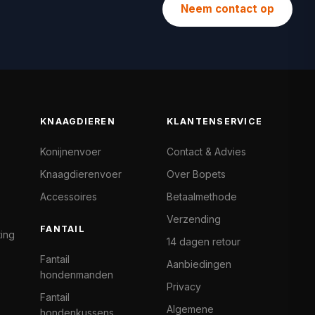
Neem contact op
KNAAGDIEREN
KLANTENSERVICE
Konijnenvoer
Contact & Advies
Knaagdierenvoer
Over Bopets
Accessoires
Betaalmethode
Verzending
FANTAIL
ting
14 dagen retour
Fantail
Aanbiedingen
hondenmanden
Privacy
Fantail
Algemene
hondenkussens