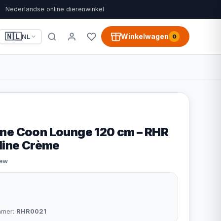
Nederlandse online dierenwinkel
🇳🇱
Winkelwagen
NL
0
ne Coon Lounge 120 cm – RHR
kline Crème
iew
mmer:
RHR0021