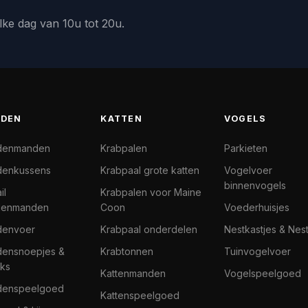
lke dag van 10u tot 20u.
DEN
KATTEN
VOGELS
denmanden
Krabpalen
Parkieten
enkussens
Krabpaal grote katten
Vogelvoer
binnenvogels
il
Krabpalen voor Maine
denmanden
Coon
Voederhuisjes
denvoer
Krabpaal onderdelen
Nestkastjes & Nes
ensnoepjes &
Krabtonnen
Tuinvogelvoer
ks
Kattenmanden
Vogelspeelgoed
denspeelgoed
Kattenspeelgoed