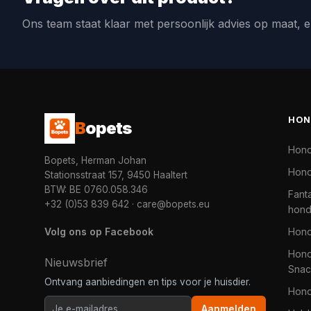
Ons team staat klaar met persoonlijk advies op maat, e
HON
B
opets
Hon
Bopets, Herman Johan
Hond
Stationsstraat 157, 9450 Haaltert
BTW: BE 0760.058.346
Fanta
+32 (0)53 839 642
·
care@bopets.eu
hon
Volg ons op Facebook
Hon
Hond
Nieuwsbrief
Snac
Ontvang aanbiedingen en tips voor je huisdier.
Hon
Aanmelden