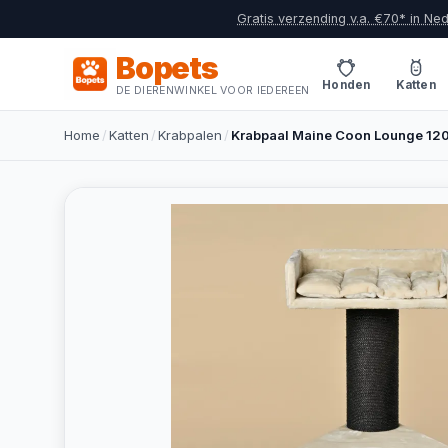
Gratis verzending v.a. €70* in Ne
Bopets
Honden
Katten
DE DIERENWINKEL VOOR IEDEREEN
Home
/
Katten
/
Krabpalen
/
Krabpaal Maine Coon Lounge 120