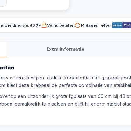
verzending v.a. €70*
Veilig betalen
14 dagen retour
VISA
Bancontact
Extra informatie
katten
ity is een stevig en modern krabmeubel dat speciaal gesch
m biedt deze krabpaal de perfecte combinatie van stabilitei
 bovenop een uitzonderlijk grote ligplaats van 60 cm bij 43
bpaal gemakkelijk te plaatsen en blijft hij enorm stabiel st