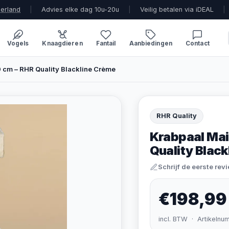
derland
|
Advies elke dag 10u-20u
|
Veilig betalen via iDEAL
|
Vogels
Knaagdieren
Fantail
Aanbiedingen
Contact
 cm – RHR Quality Blackline Crème
RHR Quality
Krabpaal Mai
Quality Blac
Schrijf de eerste rev
€198,99
incl. BTW · Artikelnu