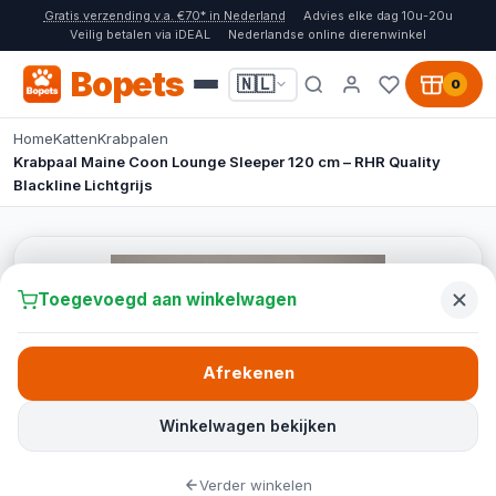
Gratis verzending v.a. €70* in Nederland
Advies elke dag 10u-20u
Veilig betalen via iDEAL
Nederlandse online dierenwinkel
Bopets
🇳🇱
0
Home
Katten
Krabpalen
Krabpaal Maine Coon Lounge Sleeper 120 cm – RHR Quality
Blackline Lichtgrijs
Toegevoegd aan winkelwagen
Afrekenen
Winkelwagen bekijken
Verder winkelen