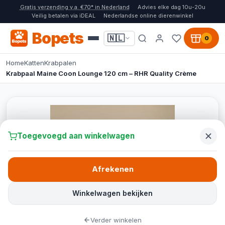
Gratis verzending v.a. €70* in Nederland
Advies elke dag 10u-20u
Veilig betalen via iDEAL
Nederlandse online dierenwinkel
Bopets
🇳🇱
0
Home
Katten
Krabpalen
Krabpaal Maine Coon Lounge 120 cm – RHR Quality Crème
Toegevoegd aan winkelwagen
Afrekenen
Winkelwagen bekijken
Verder winkelen