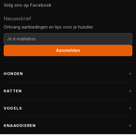
Volg ons op Facebook
Nieuwsbrief
Ontvang aanbiedingen en tips voor je huisdier.
Aanmelden
HONDEN
Hondenmanden
KATTEN
Hondenkussens
Krabpalen
VOGELS
Fantail hondenmanden
Krabpaal grote katten
Hondenvoer
Parkieten
KNAAGDIEREN
Krabpalen voor Maine Coon
Hondensnoepjes & Snacks
Vogelvoer binnenvogels