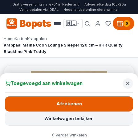
Gratis verzending v.a. €70* in Nederland
Advies elke dag 10u-20u
Veilig betalen via iDEAL
Nederlandse online dierenwinkel
Bopets
🇳🇱
0
Home
Katten
Krabpalen
Krabpaal Maine Coon Lounge Sleeper 120 cm – RHR Quality
Blackline Pink Teddy
Toegevoegd aan winkelwagen
Afrekenen
Winkelwagen bekijken
Verder winkelen