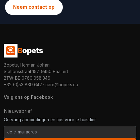
Neem contact op
B
opets
Bopets, Herman Johan
Stationsstraat 157, 9450 Haaltert
BTW: BE 0760.058.346
+32 (0)53 839 642
·
care@bopets.eu
Volg ons op Facebook
Nieuwsbrief
Ontvang aanbiedingen en tips voor je huisdier.