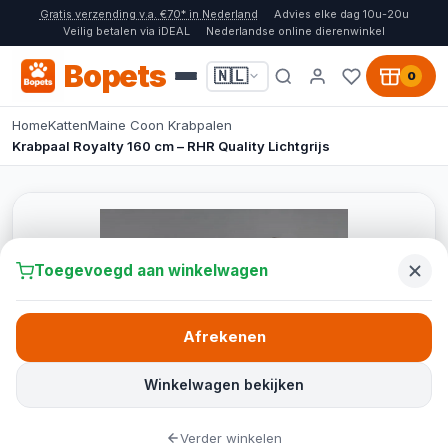
Gratis verzending v.a. €70* in Nederland
Advies elke dag 10u-20u
Veilig betalen via iDEAL
Nederlandse online dierenwinkel
Bopets
🇳🇱
0
Home
Katten
Maine Coon Krabpalen
Krabpaal Royalty 160 cm – RHR Quality Lichtgrijs
Toegevoegd aan winkelwagen
Afrekenen
Winkelwagen bekijken
Verder winkelen